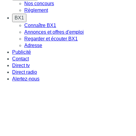
Nos concours
Règlement
BX1
Connaître BX1
Annonces et offres d'emploi
Regarder et écouter BX1
Adresse
Publicité
Contact
Direct tv
Direct radio
Alertez-nous