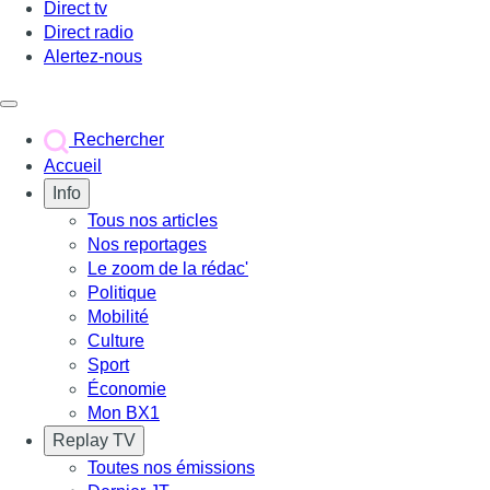
Direct tv
Direct radio
Alertez-nous
Déclencher le menu
Rechercher
Accueil
Info
Tous nos articles
Nos reportages
Le zoom de la rédac'
Politique
Mobilité
Culture
Sport
Économie
Mon BX1
Replay TV
Toutes nos émissions