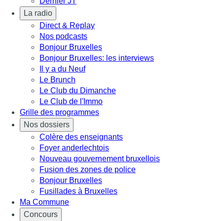
Dernier JT
La radio
Direct & Replay
Nos podcasts
Bonjour Bruxelles
Bonjour Bruxelles: les interviews
Il y a du Neuf
Le Brunch
Le Club du Dimanche
Le Club de l'Immo
Grille des programmes
Nos dossiers
Colère des enseignants
Foyer anderlechtois
Nouveau gouvernement bruxellois
Fusion des zones de police
Bonjour Bruxelles
Fusillades à Bruxelles
Ma Commune
Concours