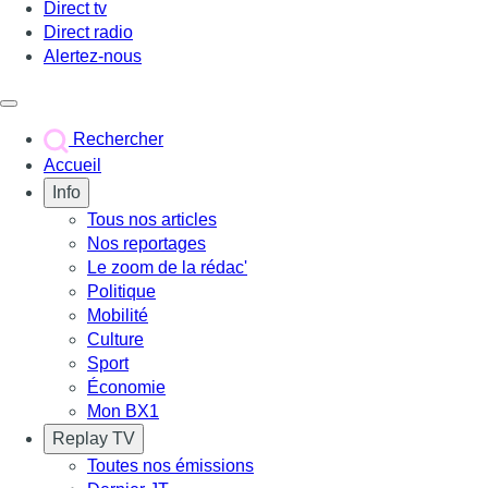
Direct tv
Direct radio
Alertez-nous
Déclencher le menu
Rechercher
Accueil
Info
Tous nos articles
Nos reportages
Le zoom de la rédac'
Politique
Mobilité
Culture
Sport
Économie
Mon BX1
Replay TV
Toutes nos émissions