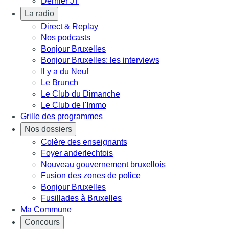
Dernier JT
La radio
Direct & Replay
Nos podcasts
Bonjour Bruxelles
Bonjour Bruxelles: les interviews
Il y a du Neuf
Le Brunch
Le Club du Dimanche
Le Club de l'Immo
Grille des programmes
Nos dossiers
Colère des enseignants
Foyer anderlechtois
Nouveau gouvernement bruxellois
Fusion des zones de police
Bonjour Bruxelles
Fusillades à Bruxelles
Ma Commune
Concours