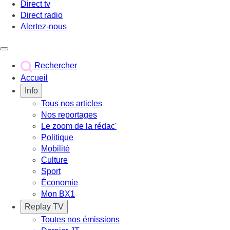
Direct tv
Direct radio
Alertez-nous
Déclencher le menu
Rechercher
Accueil
Info
Tous nos articles
Nos reportages
Le zoom de la rédac'
Politique
Mobilité
Culture
Sport
Économie
Mon BX1
Replay TV
Toutes nos émissions