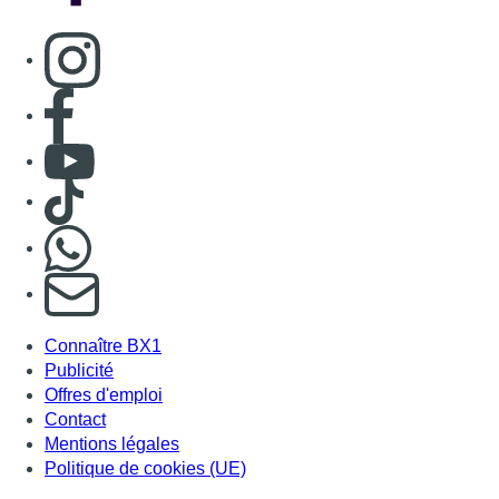
Consulter page Instagram
Consulter page Facebook
Consulter Youtube
Consulter TikTok
Nous rejoindre sur Whatsapp
S'abonner à notre newsletter
Connaître BX1
Publicité
Offres d'emploi
Contact
Mentions légales
Politique de cookies (UE)