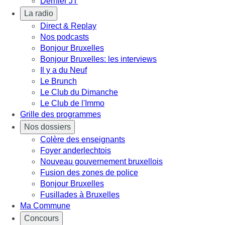
Dernier JT
La radio
Direct & Replay
Nos podcasts
Bonjour Bruxelles
Bonjour Bruxelles: les interviews
Il y a du Neuf
Le Brunch
Le Club du Dimanche
Le Club de l'Immo
Grille des programmes
Nos dossiers
Colère des enseignants
Foyer anderlechtois
Nouveau gouvernement bruxellois
Fusion des zones de police
Bonjour Bruxelles
Fusillades à Bruxelles
Ma Commune
Concours