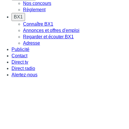
Nos concours
Règlement
BX1
Connaître BX1
Annonces et offres d'emploi
Regarder et écouter BX1
Adresse
Publicité
Contact
Direct tv
Direct radio
Alertez-nous