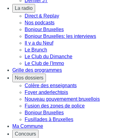
Dernier JT
La radio
Direct & Replay
Nos podcasts
Bonjour Bruxelles
Bonjour Bruxelles: les interviews
Il y a du Neuf
Le Brunch
Le Club du Dimanche
Le Club de l'Immo
Grille des programmes
Nos dossiers
Colère des enseignants
Foyer anderlechtois
Nouveau gouvernement bruxellois
Fusion des zones de police
Bonjour Bruxelles
Fusillades à Bruxelles
Ma Commune
Concours