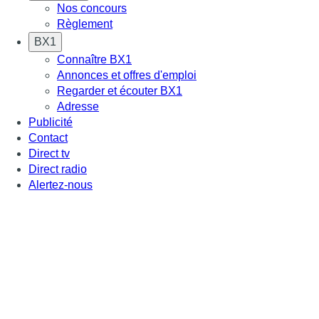
Nos concours
Règlement
BX1
Connaître BX1
Annonces et offres d'emploi
Regarder et écouter BX1
Adresse
Publicité
Contact
Direct tv
Direct radio
Alertez-nous