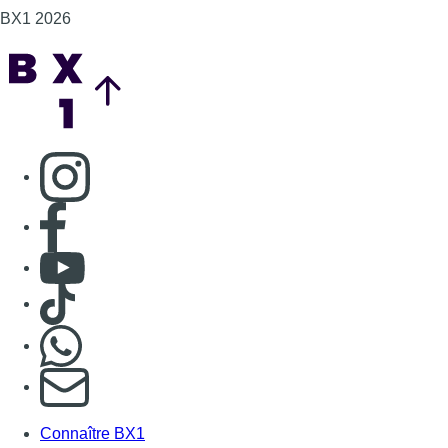
BX1 2026
Back to top
Consulter page Instagram
Consulter page Facebook
Consulter Youtube
Consulter TikTok
Nous rejoindre sur Whatsapp
S'abonner à notre newsletter
Connaître BX1