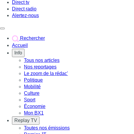
Direct tv
Direct radio
Alertez-nous
Déclencher le menu
Rechercher
Accueil
Info
Tous nos articles
Nos reportages
Le zoom de la rédac'
Politique
Mobilité
Culture
Sport
Économie
Mon BX1
Replay TV
Toutes nos émissions