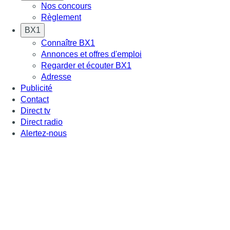
Nos concours
Règlement
BX1
Connaître BX1
Annonces et offres d'emploi
Regarder et écouter BX1
Adresse
Publicité
Contact
Direct tv
Direct radio
Alertez-nous