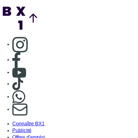
Back to top
Consulter page Instagram
Consulter page Facebook
Consulter Youtube
Consulter TikTok
Nous rejoindre sur Whatsapp
S'abonner à notre newsletter
Connaître BX1
Publicité
Offres d'emploi