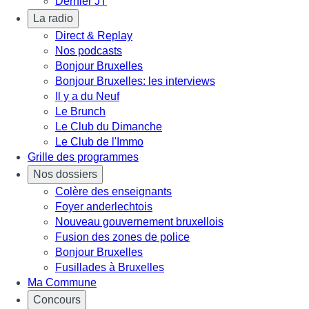
Dernier JT
La radio
Direct & Replay
Nos podcasts
Bonjour Bruxelles
Bonjour Bruxelles: les interviews
Il y a du Neuf
Le Brunch
Le Club du Dimanche
Le Club de l'Immo
Grille des programmes
Nos dossiers
Colère des enseignants
Foyer anderlechtois
Nouveau gouvernement bruxellois
Fusion des zones de police
Bonjour Bruxelles
Fusillades à Bruxelles
Ma Commune
Concours