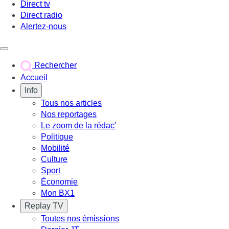
Direct tv
Direct radio
Alertez-nous
Déclencher le menu
Rechercher
Accueil
Info
Tous nos articles
Nos reportages
Le zoom de la rédac'
Politique
Mobilité
Culture
Sport
Économie
Mon BX1
Replay TV
Toutes nos émissions