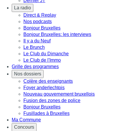
Dernier JT
La radio
Direct & Replay
Nos podcasts
Bonjour Bruxelles
Bonjour Bruxelles: les interviews
Il y a du Neuf
Le Brunch
Le Club du Dimanche
Le Club de l'Immo
Grille des programmes
Nos dossiers
Colère des enseignants
Foyer anderlechtois
Nouveau gouvernement bruxellois
Fusion des zones de police
Bonjour Bruxelles
Fusillades à Bruxelles
Ma Commune
Concours