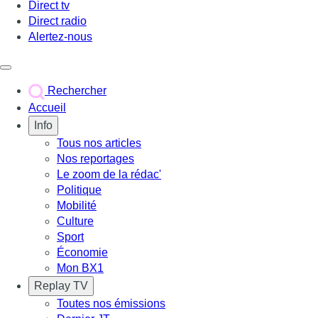
Direct tv
Direct radio
Alertez-nous
Déclencher le menu
Rechercher
Accueil
Info
Tous nos articles
Nos reportages
Le zoom de la rédac'
Politique
Mobilité
Culture
Sport
Économie
Mon BX1
Replay TV
Toutes nos émissions