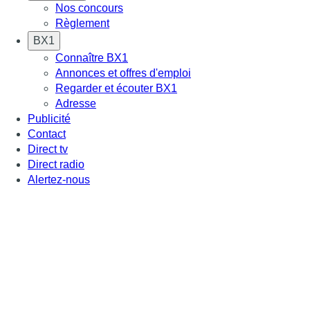
Nos concours
Règlement
BX1
Connaître BX1
Annonces et offres d'emploi
Regarder et écouter BX1
Adresse
Publicité
Contact
Direct tv
Direct radio
Alertez-nous