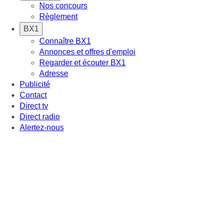
Nos concours
Règlement
BX1
Connaître BX1
Annonces et offres d'emploi
Regarder et écouter BX1
Adresse
Publicité
Contact
Direct tv
Direct radio
Alertez-nous