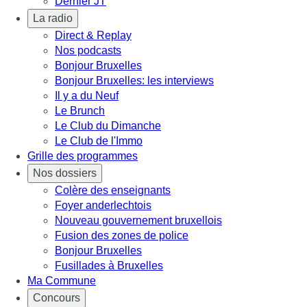
Dernier JT
La radio
Direct & Replay
Nos podcasts
Bonjour Bruxelles
Bonjour Bruxelles: les interviews
Il y a du Neuf
Le Brunch
Le Club du Dimanche
Le Club de l'Immo
Grille des programmes
Nos dossiers
Colère des enseignants
Foyer anderlechtois
Nouveau gouvernement bruxellois
Fusion des zones de police
Bonjour Bruxelles
Fusillades à Bruxelles
Ma Commune
Concours