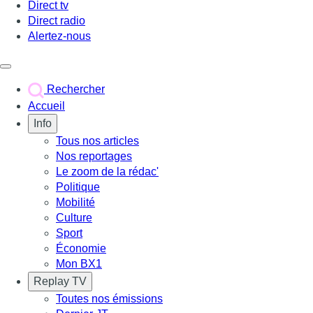
Direct tv
Direct radio
Alertez-nous
Déclencher le menu
Rechercher
Accueil
Info
Tous nos articles
Nos reportages
Le zoom de la rédac'
Politique
Mobilité
Culture
Sport
Économie
Mon BX1
Replay TV
Toutes nos émissions