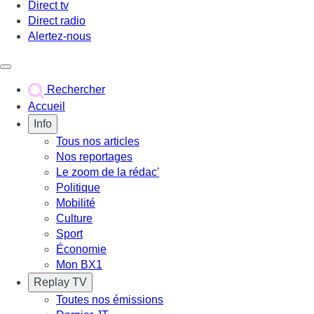
Direct tv
Direct radio
Alertez-nous
Déclencher le menu
Rechercher
Accueil
Info
Tous nos articles
Nos reportages
Le zoom de la rédac'
Politique
Mobilité
Culture
Sport
Économie
Mon BX1
Replay TV
Toutes nos émissions