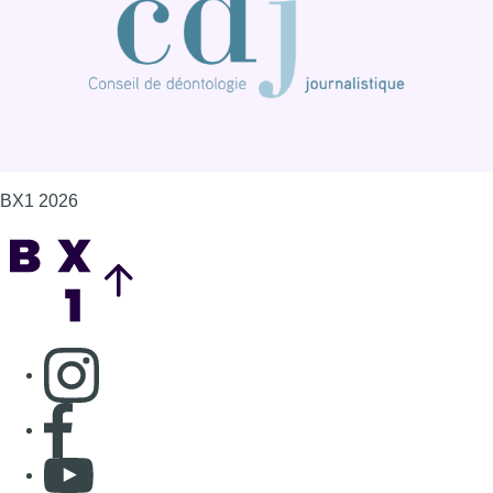
Consulter page Instagram
Consulter page Facebook
Consulter Youtube
Consulter TikTok
Nous rejoindre sur Whatsapp
S'abonner à notre newsletter
Connaître BX1
Publicité
Offres d'emploi
Contact
Mentions légales
Politique de cookies (UE)