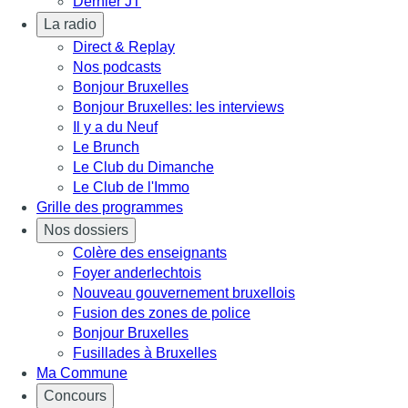
Dernier JT
La radio
Direct & Replay
Nos podcasts
Bonjour Bruxelles
Bonjour Bruxelles: les interviews
Il y a du Neuf
Le Brunch
Le Club du Dimanche
Le Club de l'Immo
Grille des programmes
Nos dossiers
Colère des enseignants
Foyer anderlechtois
Nouveau gouvernement bruxellois
Fusion des zones de police
Bonjour Bruxelles
Fusillades à Bruxelles
Ma Commune
Concours