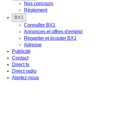
Nos concours
Règlement
BX1
Connaître BX1
Annonces et offres d'emploi
Regarder et écouter BX1
Adresse
Publicité
Contact
Direct tv
Direct radio
Alertez-nous