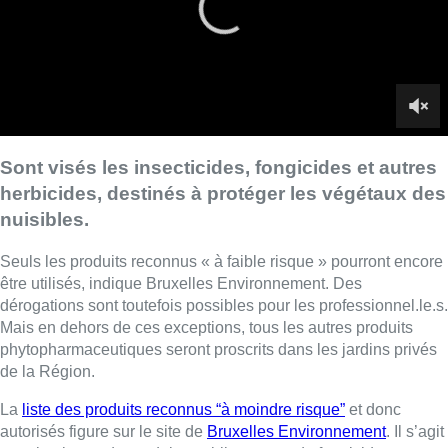
être utilisés, indique Bruxelles Environnement. Des
dérogations sont toutefois possibles pour les professionnel.le.s.
Mais en dehors de ces exceptions, tous les autres produits
phytopharmaceutiques seront proscrits dans les jardins privés
de la Région.
La
liste des produits reconnus “à moindre risque”
et donc
autorisés figure sur le site de
Bruxelles Environnement
. Il s’agit
pour la plupart de produits anti-limaces et de fongicides.
►
Lire aussi||
Région bruxelloise : le plan de réduction des
pesticides est lancé
(24/01/23)
►
Autorisation de trois pesticides “hautement toxiques” : la
Belgique attaquée en justice
(05/06/24)
Les dérogations s’appliquent aux professionnel.le.s disposant
d’une “phytolicence” et dans des cas très spécifiques : pour des
motifs de protection de la santé publique, de sécurité ou de
conservation de la nature ou du patrimoine végétal; des des
utilisations ciblées et de dernier recours.