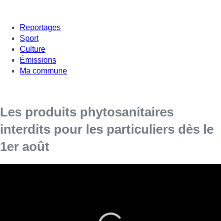
Reportages
Sport
Culture
Émissions
Ma commune
Les produits phytosanitaires
interdits pour les particuliers dès le
1er août
Sont visés les insecticides, fongicides et autres
herbicides, destinés à protéger les végétaux des
nuisibles.
Seuls les produits reconnus « à faible risque » pourront encore