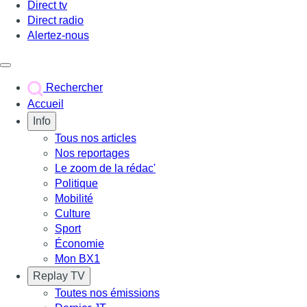
Direct tv
Direct radio
Alertez-nous
Déclencher le menu
Rechercher
Accueil
Info
Tous nos articles
Nos reportages
Le zoom de la rédac'
Politique
Mobilité
Culture
Sport
Économie
Mon BX1
Replay TV
Toutes nos émissions