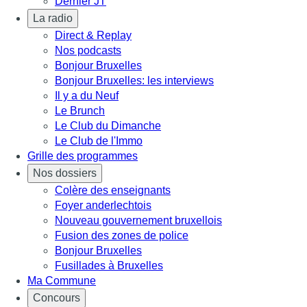
Dernier JT
La radio
Direct & Replay
Nos podcasts
Bonjour Bruxelles
Bonjour Bruxelles: les interviews
Il y a du Neuf
Le Brunch
Le Club du Dimanche
Le Club de l'Immo
Grille des programmes
Nos dossiers
Colère des enseignants
Foyer anderlechtois
Nouveau gouvernement bruxellois
Fusion des zones de police
Bonjour Bruxelles
Fusillades à Bruxelles
Ma Commune
Concours