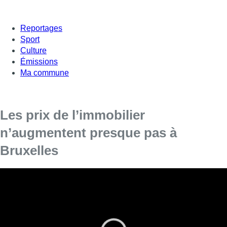
Reportages
Sport
Culture
Émissions
Ma commune
Les prix de l’immobilier
n’augmentent presque pas à
Bruxelles