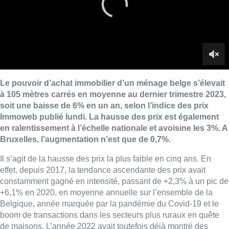
Le pouvoir d’achat immobilier d’un ménage belge s’élevait
à 105 mètres carrés en moyenne au dernier trimestre 2023,
soit une baisse de 6% en un an, selon l’indice des prix
Immoweb publié lundi. La hausse des prix est également
en ralentissement à l’échelle nationale et avoisine les 3%. A
Bruxelles, l’augmentation n’est que de 0,7%.
Il s’agit de la hausse des prix la plus faible en cinq ans. En
effet, depuis 2017, la tendance ascendante des prix avait
constamment gagné en intensité, passant de +2,3% à un pic de
+6,1% en 2020, en moyenne annuelle sur l’ensemble de la
Belgique, année marquée par la pandémie du Covid-19 et le
boom de transactions dans les secteurs plus ruraux en quête
de maisons. L’année 2022 avait toutefois déjà montré des