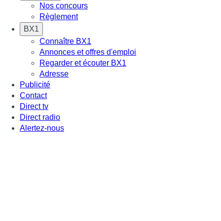
Nos concours
Règlement
BX1
Connaître BX1
Annonces et offres d'emploi
Regarder et écouter BX1
Adresse
Publicité
Contact
Direct tv
Direct radio
Alertez-nous