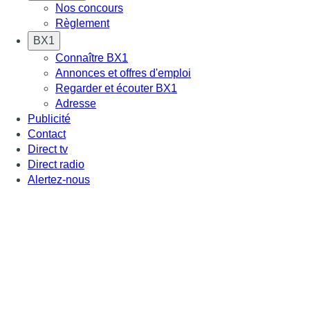
Nos concours
Règlement
BX1
Connaître BX1
Annonces et offres d'emploi
Regarder et écouter BX1
Adresse
Publicité
Contact
Direct tv
Direct radio
Alertez-nous