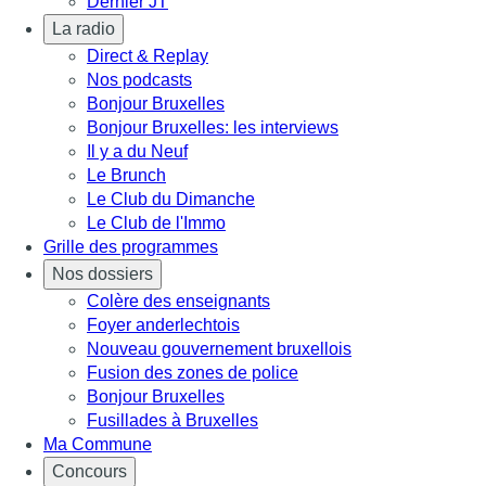
Dernier JT
La radio
Direct & Replay
Nos podcasts
Bonjour Bruxelles
Bonjour Bruxelles: les interviews
Il y a du Neuf
Le Brunch
Le Club du Dimanche
Le Club de l'Immo
Grille des programmes
Nos dossiers
Colère des enseignants
Foyer anderlechtois
Nouveau gouvernement bruxellois
Fusion des zones de police
Bonjour Bruxelles
Fusillades à Bruxelles
Ma Commune
Concours