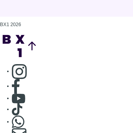
BX1 2026
Back to top
Consulter page Instagram
Consulter page Facebook
Consulter Youtube
Consulter TikTok
Nous rejoindre sur Whatsapp
S'abonner à notre newsletter