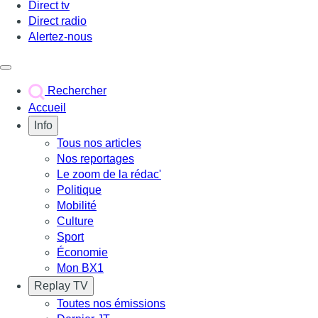
Direct tv
Direct radio
Alertez-nous
Déclencher le menu
Rechercher
Accueil
Info
Tous nos articles
Nos reportages
Le zoom de la rédac'
Politique
Mobilité
Culture
Sport
Économie
Mon BX1
Replay TV
Toutes nos émissions