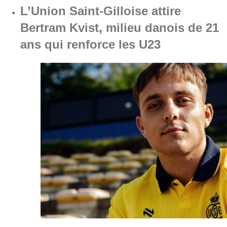
Consulter l'article "L’Union Saint-Gilloise at
08 août 2026
Partager l'article
Facebook
Twitter
WhatsApp
Share
24 novembre 2023
- 17h10
Modifié le
01 décembre 2023
- 17h29
frelons
pompiers
News