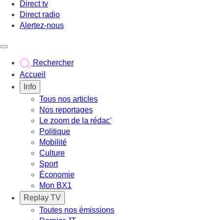
Direct tv
Direct radio
Alertez-nous
Déclencher le menu
Rechercher
Accueil
Info
Tous nos articles
Nos reportages
Le zoom de la rédac'
Politique
Mobilité
Culture
Sport
Économie
Mon BX1
Replay TV
Toutes nos émissions