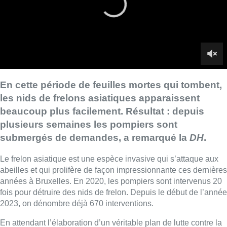
submergés de demandes, a remarqué la
DH
.
Le frelon asiatique est une espèce invasive qui s’attaque aux
abeilles et qui prolifère de façon impressionnante ces dernières
années à Bruxelles. En 2020, les pompiers sont intervenus 20
fois pour détruire des nids de frelon. Depuis le début de l’année
2023, on dénombre déjà 670 interventions.
En attendant l’élaboration d’un véritable plan de lutte contre la
prolifération de cette espèce, une convention avec Bruxelles-
Environnement permet de faire intervenir gratuitement les
pompiers chez les particuliers. Il y a en effet urgence : sans
intervention, le nombre de nids de frelons asiatiques peut tripler
en une année.
■
Reportage de Marie-Noëlle Dinant et Yannick
Vangansbeek
Lire aussi :
Un nouveau club de MMA ouvre