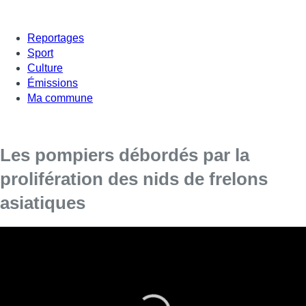
Reportages
Sport
Culture
Émissions
Ma commune
Les pompiers débordés par la
prolifération des nids de frelons
asiatiques
En cette période de feuilles mortes qui tombent,
les nids de frelons asiatiques apparaissent
beaucoup plus facilement. Résultat : depuis
plusieurs semaines les pompiers sont