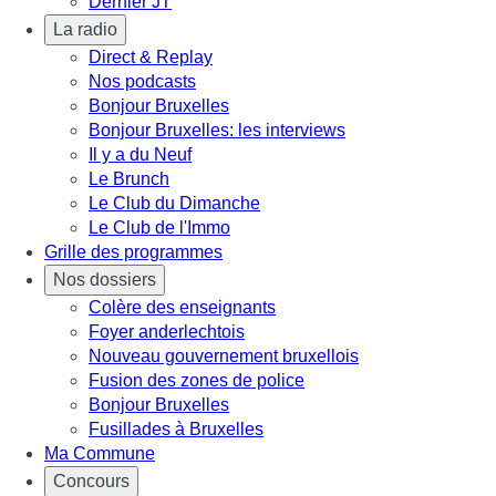
Dernier JT
La radio
Direct & Replay
Nos podcasts
Bonjour Bruxelles
Bonjour Bruxelles: les interviews
Il y a du Neuf
Le Brunch
Le Club du Dimanche
Le Club de l'Immo
Grille des programmes
Nos dossiers
Colère des enseignants
Foyer anderlechtois
Nouveau gouvernement bruxellois
Fusion des zones de police
Bonjour Bruxelles
Fusillades à Bruxelles
Ma Commune
Concours