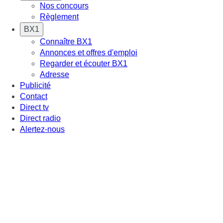
Nos concours
Règlement
BX1
Connaître BX1
Annonces et offres d'emploi
Regarder et écouter BX1
Adresse
Publicité
Contact
Direct tv
Direct radio
Alertez-nous