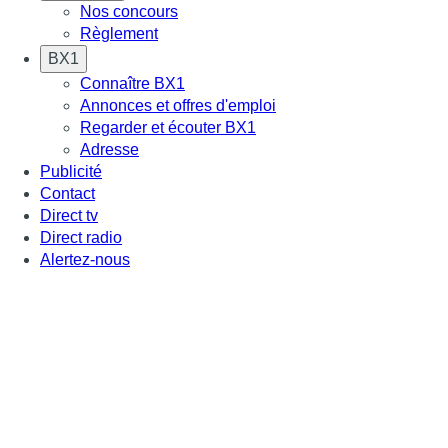
Nos concours
Règlement
BX1
Connaître BX1
Annonces et offres d'emploi
Regarder et écouter BX1
Adresse
Publicité
Contact
Direct tv
Direct radio
Alertez-nous