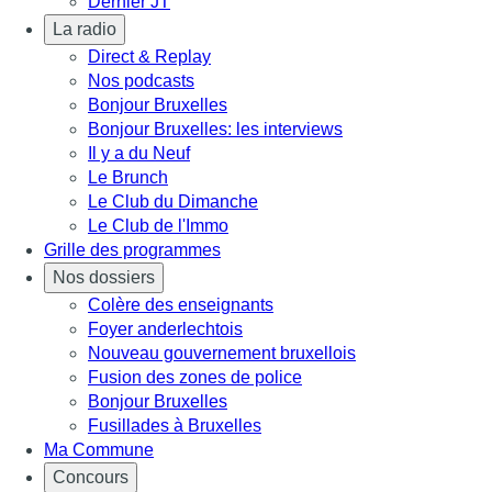
Dernier JT
La radio
Direct & Replay
Nos podcasts
Bonjour Bruxelles
Bonjour Bruxelles: les interviews
Il y a du Neuf
Le Brunch
Le Club du Dimanche
Le Club de l'Immo
Grille des programmes
Nos dossiers
Colère des enseignants
Foyer anderlechtois
Nouveau gouvernement bruxellois
Fusion des zones de police
Bonjour Bruxelles
Fusillades à Bruxelles
Ma Commune
Concours