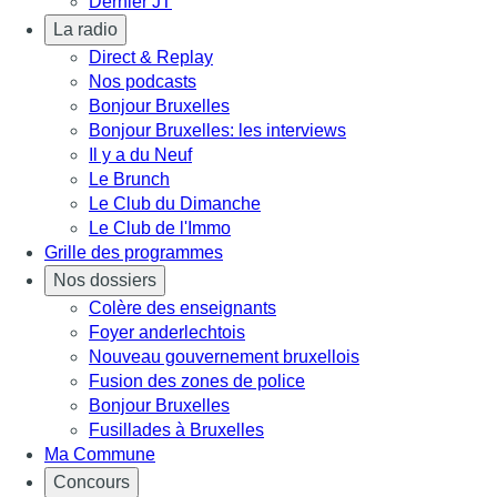
Dernier JT
La radio
Direct & Replay
Nos podcasts
Bonjour Bruxelles
Bonjour Bruxelles: les interviews
Il y a du Neuf
Le Brunch
Le Club du Dimanche
Le Club de l'Immo
Grille des programmes
Nos dossiers
Colère des enseignants
Foyer anderlechtois
Nouveau gouvernement bruxellois
Fusion des zones de police
Bonjour Bruxelles
Fusillades à Bruxelles
Ma Commune
Concours