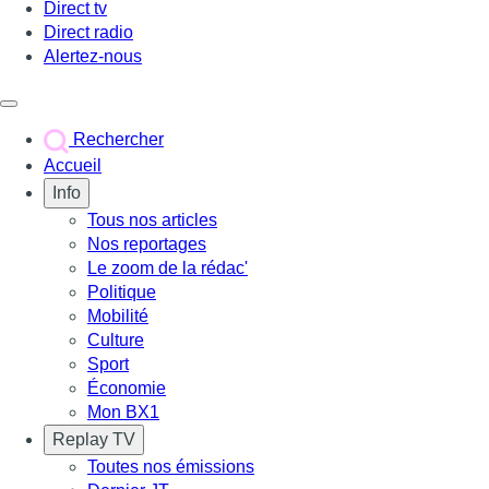
Direct tv
Direct radio
Alertez-nous
Déclencher le menu
Rechercher
Accueil
Info
Tous nos articles
Nos reportages
Le zoom de la rédac'
Politique
Mobilité
Culture
Sport
Économie
Mon BX1
Replay TV
Toutes nos émissions