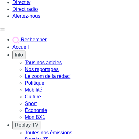
Direct tv
Direct radio
Alertez-nous
Déclencher le menu
Rechercher
Accueil
Info
Tous nos articles
Nos reportages
Le zoom de la rédac'
Politique
Mobilité
Culture
Sport
Économie
Mon BX1
Replay TV
Toutes nos émissions