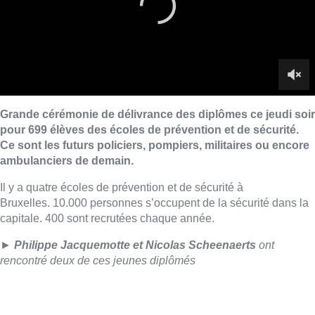
Grande cérémonie de délivrance des diplômes ce jeudi soir
pour 699 élèves des écoles de prévention et de sécurité.
Ce sont les futurs policiers, pompiers, militaires ou encore
ambulanciers de demain.
Il y a quatre écoles de prévention et de sécurité à
Bruxelles. 10.000 personnes s’occupent de la sécurité dans la
capitale. 400 sont recrutées chaque année.
►
Philippe Jacquemotte et Nicolas Scheenaerts
ont
rencontré deux de ces jeunes diplômés