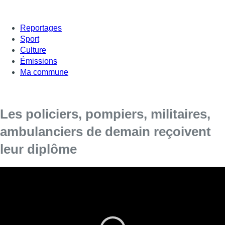
Reportages
Sport
Culture
Émissions
Ma commune
Les policiers, pompiers, militaires,
ambulanciers de demain reçoivent
leur diplôme