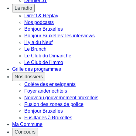
Dernier JT
La radio
Direct & Replay
Nos podcasts
Bonjour Bruxelles
Bonjour Bruxelles: les interviews
Il y a du Neuf
Le Brunch
Le Club du Dimanche
Le Club de l'Immo
Grille des programmes
Nos dossiers
Colère des enseignants
Foyer anderlechtois
Nouveau gouvernement bruxellois
Fusion des zones de police
Bonjour Bruxelles
Fusillades à Bruxelles
Ma Commune
Concours