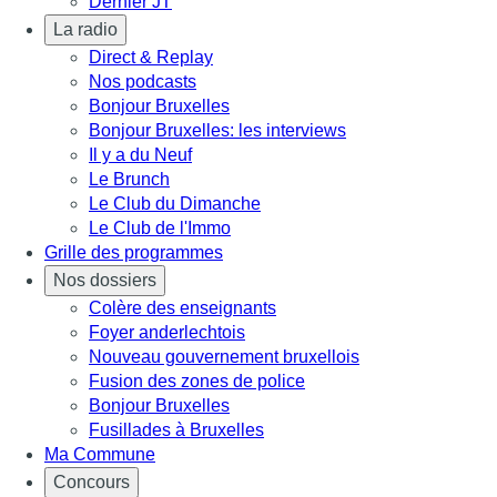
Dernier JT
La radio
Direct & Replay
Nos podcasts
Bonjour Bruxelles
Bonjour Bruxelles: les interviews
Il y a du Neuf
Le Brunch
Le Club du Dimanche
Le Club de l'Immo
Grille des programmes
Nos dossiers
Colère des enseignants
Foyer anderlechtois
Nouveau gouvernement bruxellois
Fusion des zones de police
Bonjour Bruxelles
Fusillades à Bruxelles
Ma Commune
Concours