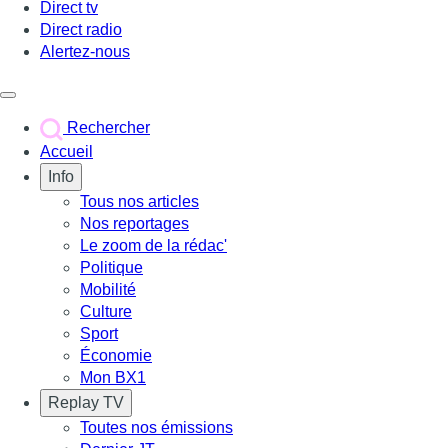
Direct tv
Direct radio
Alertez-nous
Déclencher le menu
Rechercher
Accueil
Info
Tous nos articles
Nos reportages
Le zoom de la rédac'
Politique
Mobilité
Culture
Sport
Économie
Mon BX1
Replay TV
Toutes nos émissions