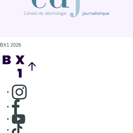
Consulter page Instagram
Consulter page Facebook
Consulter Youtube
Consulter TikTok
Nous rejoindre sur Whatsapp
S'abonner à notre newsletter
Connaître BX1
Publicité
Offres d'emploi
Contact
Mentions légales
Politique de cookies (UE)
Gérer les cookies