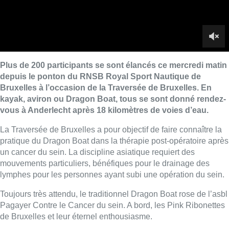
pratique du Dragon Boat dans la thérapie post-opératoire après
un cancer du sein. La discipline asiatique requiert des
mouvements particuliers, bénéfiques pour le drainage des
lymphes pour les personnes ayant subi une opération du sein.
Toujours très attendu, le traditionnel Dragon Boat rose de l’asbl
Pagayer Contre le Cancer du sein. A bord, les Pink Ribonettes
de Bruxelles et leur éternel enthousiasme.
Reportage
Sabine Ringelheim
et
Paolo
Coen
Lire aussi :
Deux personnes hospitalisées
après un incendie à Schaerbeek