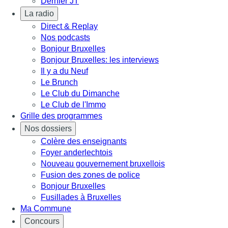
Dernier JT
La radio
Direct & Replay
Nos podcasts
Bonjour Bruxelles
Bonjour Bruxelles: les interviews
Il y a du Neuf
Le Brunch
Le Club du Dimanche
Le Club de l'Immo
Grille des programmes
Nos dossiers
Colère des enseignants
Foyer anderlechtois
Nouveau gouvernement bruxellois
Fusion des zones de police
Bonjour Bruxelles
Fusillades à Bruxelles
Ma Commune
Concours