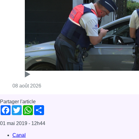
Consulter l'article "Marathon de contrôles d
08 août 2026
Partager l'article
Facebook
Twitter
WhatsApp
Share
01 mai 2019
- 12h44
Canal
Cancer
Dragon boat
pink ribbon
Anderlecht
News
Offres d’emploi