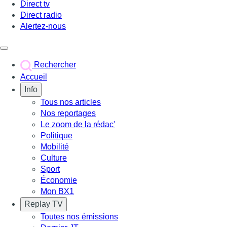
Direct tv
Direct radio
Alertez-nous
Déclencher le menu
Rechercher
Accueil
Info
Tous nos articles
Nos reportages
Le zoom de la rédac'
Politique
Mobilité
Culture
Sport
Économie
Mon BX1
Replay TV
Toutes nos émissions