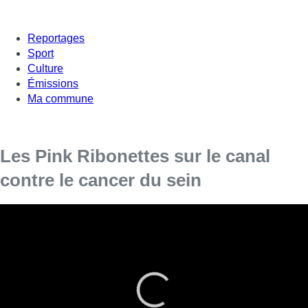
Reportages
Sport
Culture
Émissions
Ma commune
Les Pink Ribonettes sur le canal
contre le cancer du sein
Plus de 200 participants se sont élancés ce mercredi matin
depuis le ponton du RNSB Royal Sport Nautique de
Bruxelles à l’occasion de la Traversée de Bruxelles. En
kayak, aviron ou Dragon Boat, tous se sont donné rendez-
vous à Anderlecht après 18 kilomètres de voies d’eau.
La Traversée de Bruxelles a pour objectif de faire connaître la