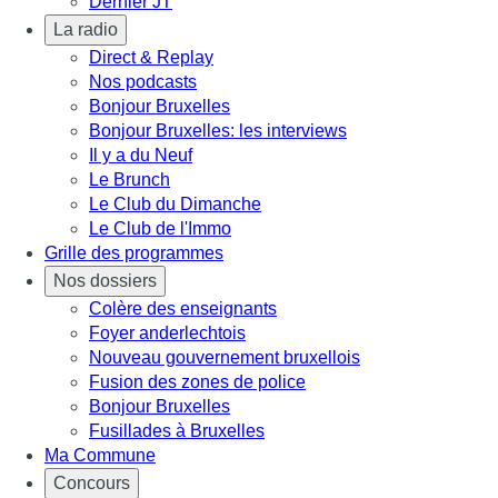
Dernier JT
La radio
Direct & Replay
Nos podcasts
Bonjour Bruxelles
Bonjour Bruxelles: les interviews
Il y a du Neuf
Le Brunch
Le Club du Dimanche
Le Club de l'Immo
Grille des programmes
Nos dossiers
Colère des enseignants
Foyer anderlechtois
Nouveau gouvernement bruxellois
Fusion des zones de police
Bonjour Bruxelles
Fusillades à Bruxelles
Ma Commune
Concours