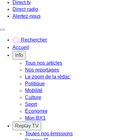
Direct tv
Direct radio
Alertez-nous
Déclencher le menu
Rechercher
Accueil
Info
Tous nos articles
Nos reportages
Le zoom de la rédac'
Politique
Mobilité
Culture
Sport
Économie
Mon BX1
Replay TV
Toutes nos émissions