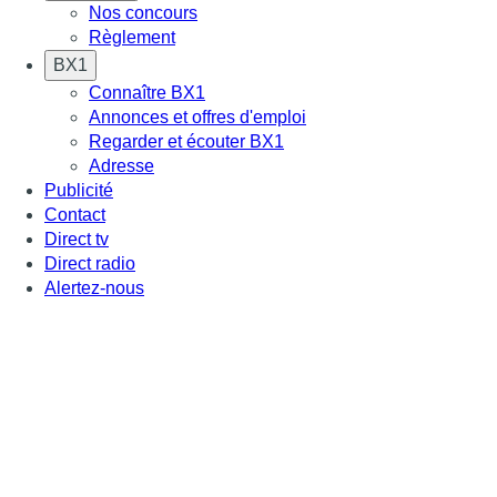
Nos concours
Règlement
BX1
Connaître BX1
Annonces et offres d'emploi
Regarder et écouter BX1
Adresse
Publicité
Contact
Direct tv
Direct radio
Alertez-nous