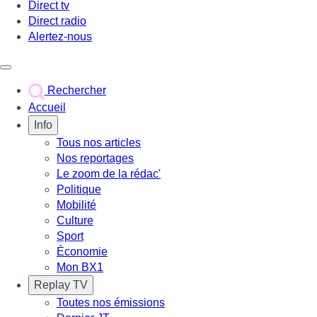
Direct tv
Direct radio
Alertez-nous
Déclencher le menu
Rechercher
Accueil
Info
Tous nos articles
Nos reportages
Le zoom de la rédac'
Politique
Mobilité
Culture
Sport
Économie
Mon BX1
Replay TV
Toutes nos émissions