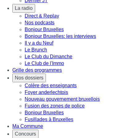
Dernier JT
La radio
Direct & Replay
Nos podcasts
Bonjour Bruxelles
Bonjour Bruxelles: les interviews
Il y a du Neuf
Le Brunch
Le Club du Dimanche
Le Club de l'Immo
Grille des programmes
Nos dossiers
Colère des enseignants
Foyer anderlechtois
Nouveau gouvernement bruxellois
Fusion des zones de police
Bonjour Bruxelles
Fusillades à Bruxelles
Ma Commune
Concours