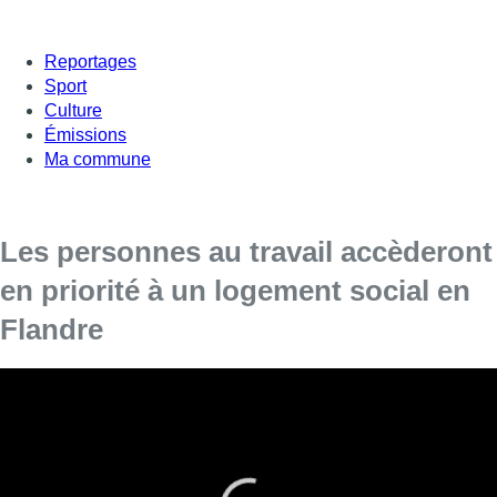
Reportages
Sport
Culture
Émissions
Ma commune
Les personnes au travail accèderont
en priorité à un logement social en
Flandre
Les personnes au travail accèderont
prioritairement à un logement social à partir de
2025, a décidé le gouvernement flamand. Les
locataires bénéficiant d’un emploi pourront en