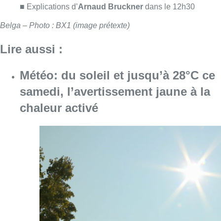
Consulter l'article "Météo: du soleil et jusqu
08 août 2026
Coups de feu sur fond de “rivalité
amoureuse” à Uccle: une personne
blessée à la jambe