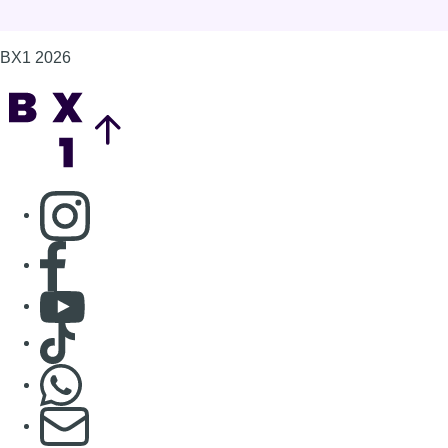
Consulter Youtube
Consulter TikTok
Nous rejoindre sur Whatsapp
S'abonner à notre newsletter
Connaître BX1
Publicité
Offres d'emploi
Contact
Mentions légales
Politique de cookies (UE)
Gérer les cookies