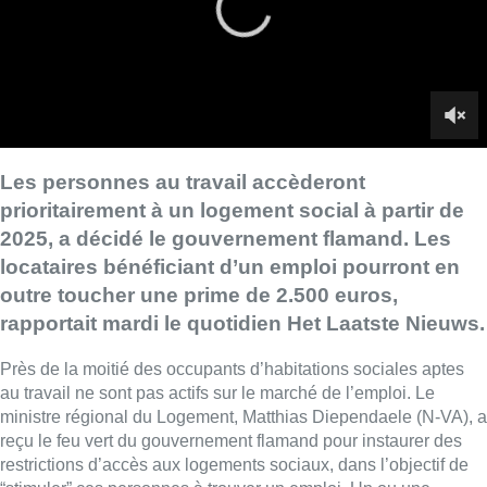
outre toucher une prime de 2.500 euros,
rapportait mardi le quotidien Het Laatste Nieuws.
Près de la moitié des occupants d’habitations sociales aptes
au travail ne sont pas actifs sur le marché de l’emploi. Le
ministre régional du Logement, Matthias Diependaele (N-VA), a
reçu le feu vert du gouvernement flamand pour instaurer des
restrictions d’accès aux logements sociaux, dans l’objectif de
“stimuler” ces personnes à trouver un emploi. Un ou une
candidate qui travaille accèdera ainsi prioritairement à un
er
logement soumis à un tarif social à partir du 1
janvier 2025.
Selon M. Diependaele, le système actuel décourage la
recherche d’un emploi parce que les personnes bénéficiant
d’un tel logement peuvent voir leur loyer augmenter si leurs
revenus s’accroissent.
Le gouvernement flamand veut en outre récompenser les
locataires au travail en leur réservant une prime de transition
pouvant atteindre 2.500 euros nets. Cette prime sera
directement versée sur leur compte au moment où ils passeront