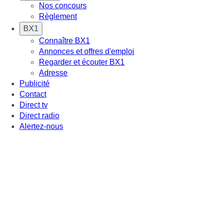
Nos concours
Règlement
BX1
Connaître BX1
Annonces et offres d'emploi
Regarder et écouter BX1
Adresse
Publicité
Contact
Direct tv
Direct radio
Alertez-nous