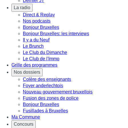
Dernier JT
La radio
Direct & Replay
Nos podcasts
Bonjour Bruxelles
Bonjour Bruxelles: les interviews
Il y a du Neuf
Le Brunch
Le Club du Dimanche
Le Club de l'Immo
Grille des programmes
Nos dossiers
Colère des enseignants
Foyer anderlechtois
Nouveau gouvernement bruxellois
Fusion des zones de police
Bonjour Bruxelles
Fusillades à Bruxelles
Ma Commune
Concours