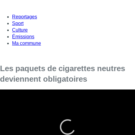
Reportages
Sport
Culture
Émissions
Ma commune
Les paquets de cigarettes neutres
deviennent obligatoires
Les paquets de cigarettes neutres sont
désormais obligatoires en Belgique. L’
emballage de couleur vert-brun devient
identique pour toutes les marques. L’objectif :
rendre le tabac moins attrayant pour les jeunes.