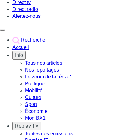
Direct tv
Direct radio
Alertez-nous
Déclencher le menu
Rechercher
Accueil
Info
Tous nos articles
Nos reportages
Le zoom de la rédac'
Politique
Mobilité
Culture
Sport
Économie
Mon BX1
Replay TV
Toutes nos émissions