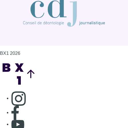
Consulter page Instagram
Consulter page Facebook
Consulter Youtube
Consulter TikTok
Nous rejoindre sur Whatsapp
S'abonner à notre newsletter
Connaître BX1
Publicité
Offres d'emploi
Contact
Mentions légales
Politique de cookies (UE)