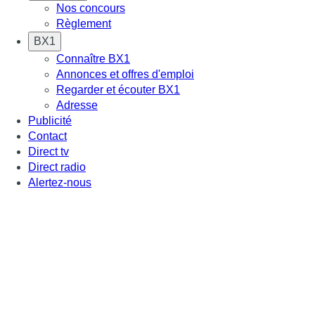
Nos concours
Règlement
BX1
Connaître BX1
Annonces et offres d'emploi
Regarder et écouter BX1
Adresse
Publicité
Contact
Direct tv
Direct radio
Alertez-nous