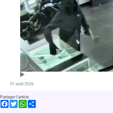
Consulter l'article "Deux mineurs interpell
07 août 2026
Partager l'article
Facebook
Twitter
WhatsApp
Share
01 janvier 2020
- 17h27
Cigarettes
neutre
paquet
Tabac
News
Offres d’emploi