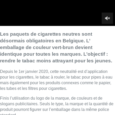
Depuis le 1er janvier 2020, cette neutralité est d’application
pour les cigarettes, le tabac à rouler, le tabac pour pipes à eau
mais également pour les produits connexes comme le papier,
les tubes et les filtres pour cigarettes.
Finis l’utilisation du logo de la marque, de couleurs et de
slogans publicitaires. Seuls le type, la marque et la quantité de
produit pourront figurer sur l’emballage dans la même police
standard.
La Belgique est le cinquième pays en Europe à appliquer cette
mesure, après la France, le Royaume-Uni, la Norvège et
l’Irlande.
■ Reportage de
Jean-Michel Herbint, Charles Carpreau
et
Besnik Nikqi
Lire aussi :
Pizza Nizar: un coup de pub