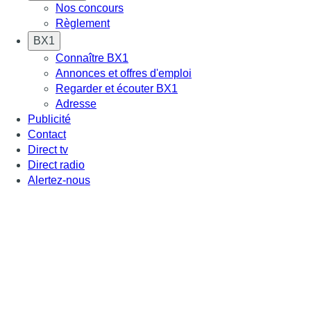
Nos concours
Règlement
BX1
Connaître BX1
Annonces et offres d'emploi
Regarder et écouter BX1
Adresse
Publicité
Contact
Direct tv
Direct radio
Alertez-nous