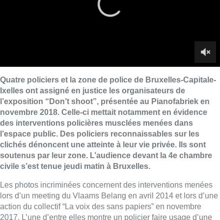
l’espace public.
Des
policiers reconnaissables sur les
clichés dénoncent une atteinte à leur vie privée. Ils sont
soutenus par leur zone. L’audience devant la 4e chambre
civile s’est tenue jeudi matin à Bruxelles.
Les photos incriminées concernent
des
interventions menées
lors d’un meeting du Vlaams Belang en avril 2014 et lors d’une
action du collectif “La voix
des
sans papiers” en novembre
2017. L’une d’entre elles montre un policier faire usage d’une
arme dite “à létalité réduite”. Les policiers réclament la somme
de
20.000 euros et
des
astreintes
de
5.000 euros par jour aux
auteurs
des
photos et aux organisateurs
de
l’exposition que
sont la
Ligue
des
Droits
Humains (LDH), le média collaboratif
Zin TV, le collectif
de
photographes Krasnyi et le photographe
Frédéric Moreau
de
Bellaing. Ces derniers contestent le
caractère privé
des
photos. “
Ces photos
de
fonctionnaires dans
l’exercice
de
leur fonction ont été prises sur la voie publique
“, a
fait valoir l’avocate Caroline Carpentier, lors d’une conférence
de
presse organisée dans l’après-midi dans les locaux
de
l’Association
des
journalistes professionnels (AJP). “
Les
policiers ont demandé que leur visage soit flouté. Nous