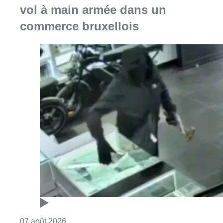
Consulter l'article "Deux mineurs interpell
07 août 2026
Partager l'article
Facebook
Twitter
WhatsApp
Share
03 octobre 2019
- 19h13
Justice
Police
Sécurité
News