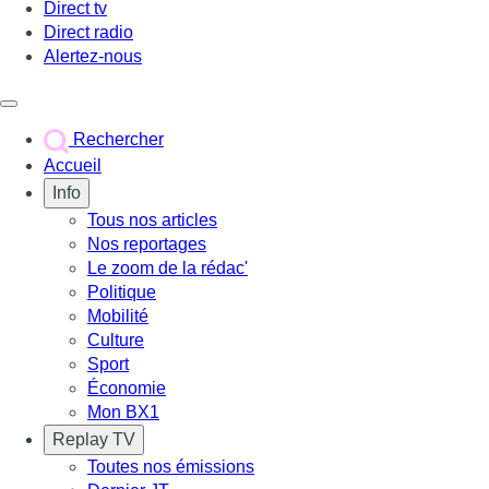
Direct tv
Direct radio
Alertez-nous
Déclencher le menu
Rechercher
Accueil
Info
Tous nos articles
Nos reportages
Le zoom de la rédac'
Politique
Mobilité
Culture
Sport
Économie
Mon BX1
Replay TV
Toutes nos émissions