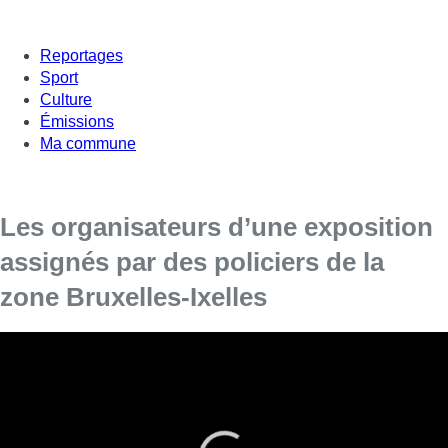
Reportages
Sport
Culture
Émissions
Ma commune
Les organisateurs d’une exposition
assignés par des policiers de la
zone Bruxelles-Ixelles
Quatre policiers et la zone
de
police
de
Bruxelles-Capitale-
Ixelles ont assigné en justice les organisateurs
de
l’exposition “Don’t shoot”, présentée au Pianofabriek en
novembre 2018. Celle-ci mettait notamment en évidence
des
interventions policières musclées menées dans