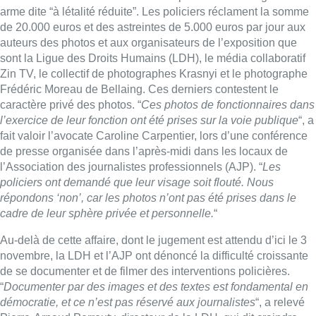
répondons ‘non’, car les photos n’ont pas été prises dans le
cadre
de
leur sphère privée et personnelle.
“
Au-delà
de
cette affaire, dont le jugement est attendu d’ici le 3
novembre, la LDH et l’AJP ont dénoncé la difficulté croissante
de
se documenter et
de
filmer
des
interventions policières.
“
Documenter par
des
images et
des
textes est fondamental en
démocratie, et ce n’est pas réservé aux journalistes
“, a relevé
Pierre-Arnaud Perrouty, directeur
de
la LDH, qui dit craindre
“
l’effet dissuasif
de
telles procédures
“.
La
Ligue
dit constater une augmentation du nombre
d’intimidations en ce sens. “
Prendre
des
photos et filmer la
police est un droit et doit le rester
.” Le secrétaire général
de
la
Fédération européenne
des
journalistes Ricardo Gutierrez a
pour sa part rappelé que la jurisprudence
de
la Cour
européenne
des
droits
de
l’homme
allait dans le sens du droit à
prendre
des
photos
des
fonctionnaires
de
police dans
l’exercice
de
leur fonction.
Belga