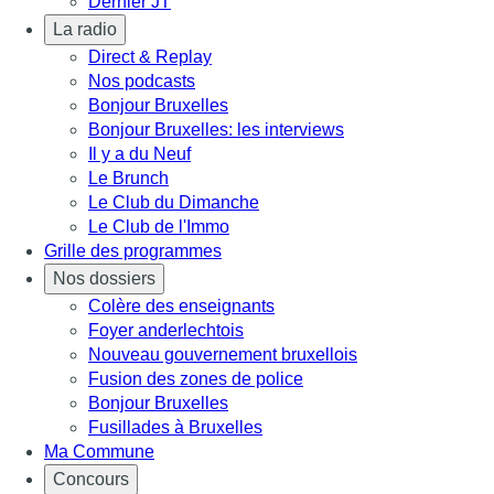
Dernier JT
La radio
Direct & Replay
Nos podcasts
Bonjour Bruxelles
Bonjour Bruxelles: les interviews
Il y a du Neuf
Le Brunch
Le Club du Dimanche
Le Club de l'Immo
Grille des programmes
Nos dossiers
Colère des enseignants
Foyer anderlechtois
Nouveau gouvernement bruxellois
Fusion des zones de police
Bonjour Bruxelles
Fusillades à Bruxelles
Ma Commune
Concours