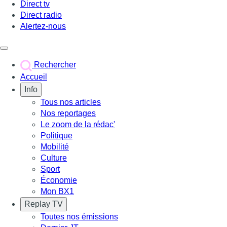
Direct tv
Direct radio
Alertez-nous
Déclencher le menu
Rechercher
Accueil
Info
Tous nos articles
Nos reportages
Le zoom de la rédac'
Politique
Mobilité
Culture
Sport
Économie
Mon BX1
Replay TV
Toutes nos émissions