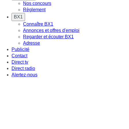
Nos concours
Règlement
BX1
Connaître BX1
Annonces et offres d'emploi
Regarder et écouter BX1
Adresse
Publicité
Contact
Direct tv
Direct radio
Alertez-nous