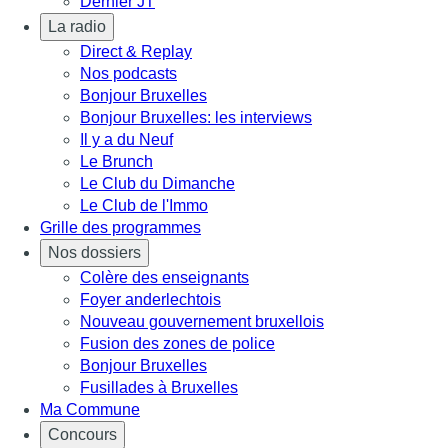
Dernier JT
La radio
Direct & Replay
Nos podcasts
Bonjour Bruxelles
Bonjour Bruxelles: les interviews
Il y a du Neuf
Le Brunch
Le Club du Dimanche
Le Club de l'Immo
Grille des programmes
Nos dossiers
Colère des enseignants
Foyer anderlechtois
Nouveau gouvernement bruxellois
Fusion des zones de police
Bonjour Bruxelles
Fusillades à Bruxelles
Ma Commune
Concours