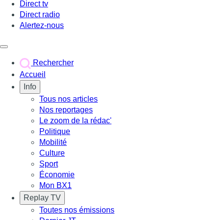
Direct tv
Direct radio
Alertez-nous
Déclencher le menu
Rechercher
Accueil
Info
Tous nos articles
Nos reportages
Le zoom de la rédac'
Politique
Mobilité
Culture
Sport
Économie
Mon BX1
Replay TV
Toutes nos émissions