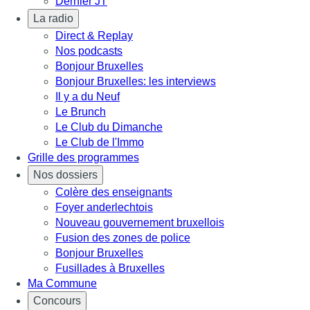
Dernier JT
La radio
Direct & Replay
Nos podcasts
Bonjour Bruxelles
Bonjour Bruxelles: les interviews
Il y a du Neuf
Le Brunch
Le Club du Dimanche
Le Club de l'Immo
Grille des programmes
Nos dossiers
Colère des enseignants
Foyer anderlechtois
Nouveau gouvernement bruxellois
Fusion des zones de police
Bonjour Bruxelles
Fusillades à Bruxelles
Ma Commune
Concours