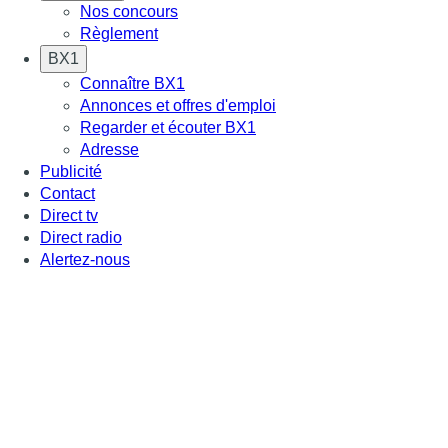
Nos concours
Règlement
BX1
Connaître BX1
Annonces et offres d'emploi
Regarder et écouter BX1
Adresse
Publicité
Contact
Direct tv
Direct radio
Alertez-nous