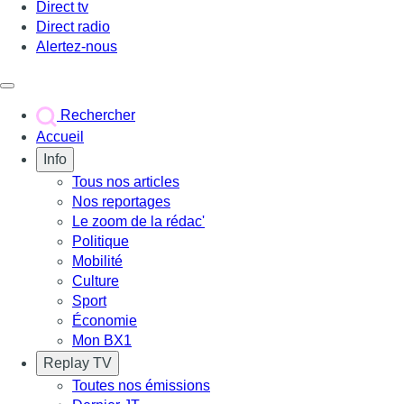
Direct tv
Direct radio
Alertez-nous
Déclencher le menu
Rechercher
Accueil
Info
Tous nos articles
Nos reportages
Le zoom de la rédac'
Politique
Mobilité
Culture
Sport
Économie
Mon BX1
Replay TV
Toutes nos émissions