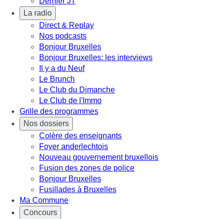
Dernier JT
La radio
Direct & Replay
Nos podcasts
Bonjour Bruxelles
Bonjour Bruxelles: les interviews
Il y a du Neuf
Le Brunch
Le Club du Dimanche
Le Club de l'Immo
Grille des programmes
Nos dossiers
Colère des enseignants
Foyer anderlechtois
Nouveau gouvernement bruxellois
Fusion des zones de police
Bonjour Bruxelles
Fusillades à Bruxelles
Ma Commune
Concours