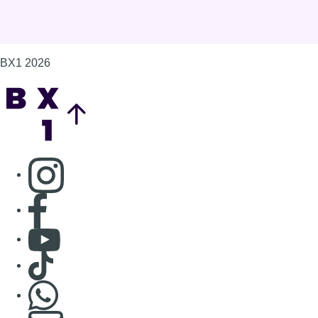
BX1 2026
Back to top
Consulter page Instagram
Consulter page Facebook
Consulter Youtube
Consulter TikTok
Nous rejoindre sur Whatsapp
S'abonner à notre newsletter