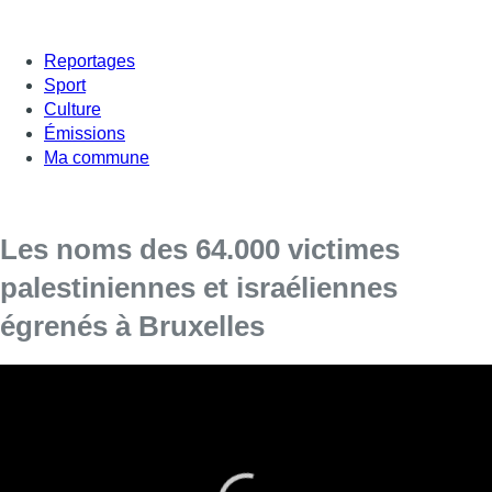
Reportages
Sport
Culture
Émissions
Ma commune
Les noms des 64.000 victimes
palestiniennes et israéliennes
égrenés à Bruxelles
Soixante Néerlandais ont lu à voix haute,
mercredi au cœur du quartier européen de
Bruxelles, les noms des 64.000 victimes
palestiniennes et israéliennes de la guerre qui