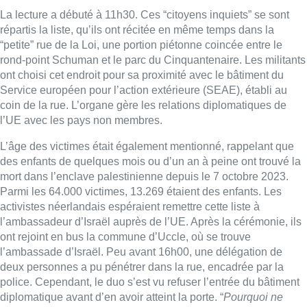
Parmi les 64.000 victimes, 13.269 étaient des enfants. Les
activistes néerlandais espéraient remettre cette liste à
l’ambassadeur d’Israël auprès de l’UE. Après la cérémonie, ils
ont rejoint en bus la commune d’Uccle, où se trouve
l’ambassade d’Israël. Peu avant 16h00, une délégation de
deux personnes a pu pénétrer dans la rue, encadrée par la
police. Cependant, le duo s’est vu refuser l’entrée du bâtiment
diplomatique avant d’en avoir atteint la porte. “
Pourquoi ne
veulent-ils pas recevoir la liste?
“, a déploré devant la caméra
de Belga le porte-parole des activistes néerlandais, Jos van
Dongen. “
Elle comprend aussi les noms des victimes
israéliennes. Le document est compilé en 18 livres, un nombre
qui correspond au mot hébraïque ‘haï’ signifiant ‘vivant’. (…)
C’est la raison pour laquelle il y a 18 livres: comme symbole de
vie.
“
La tenue de cette action à Bruxelles fait suite à deux initiatives
similaires des “témoins de Gaza” à Nimègue et La Haye. Une
nouvelle déclamation est prévue dans deux semaines, une fois
encore dans la capitale de l’Europe.