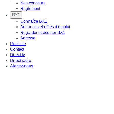
Nos concours
Règlement
BX1
Connaître BX1
Annonces et offres d'emploi
Regarder et écouter BX1
Adresse
Publicité
Contact
Direct tv
Direct radio
Alertez-nous