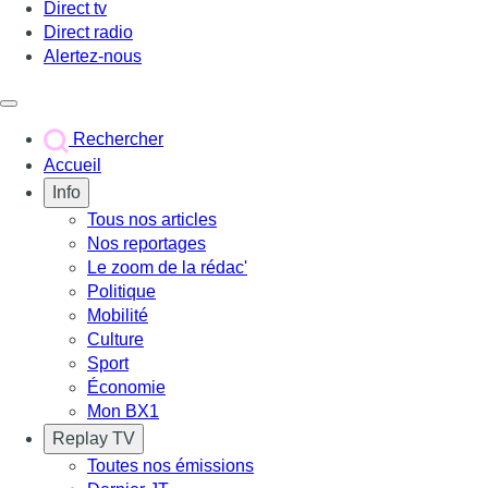
Direct tv
Direct radio
Alertez-nous
Déclencher le menu
Rechercher
Accueil
Info
Tous nos articles
Nos reportages
Le zoom de la rédac'
Politique
Mobilité
Culture
Sport
Économie
Mon BX1
Replay TV
Toutes nos émissions