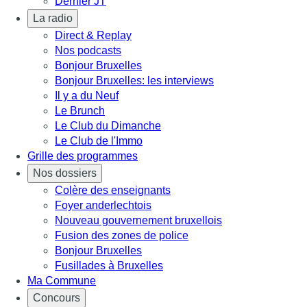
Dernier JT
La radio
Direct & Replay
Nos podcasts
Bonjour Bruxelles
Bonjour Bruxelles: les interviews
Il y a du Neuf
Le Brunch
Le Club du Dimanche
Le Club de l'Immo
Grille des programmes
Nos dossiers
Colère des enseignants
Foyer anderlechtois
Nouveau gouvernement bruxellois
Fusion des zones de police
Bonjour Bruxelles
Fusillades à Bruxelles
Ma Commune
Concours