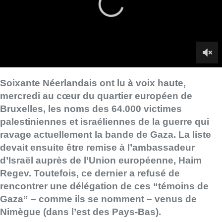
ravage actuellement la bande de Gaza. La liste
devait ensuite être remise à l’ambassadeur
d’Israël auprès de l’Union européenne, Haim
Regev. Toutefois, ce dernier a refusé de
rencontrer une délégation de ces “témoins de
Gaza” – comme ils se nomment – venus de
Nimègue (dans l’est des Pays-Bas).
La lecture a débuté à 11h30. Ces “citoyens inquiets” se sont
répartis la liste, qu’ils ont récitée en même temps dans la
“petite” rue de la Loi, une portion piétonne coincée entre le
rond-point Schuman et le parc du Cinquantenaire. Les militants
ont choisi cet endroit pour sa proximité avec le bâtiment du
Service européen pour l’action extérieure (SEAE), établi au
coin de la rue. L’organe gère les relations diplomatiques de
l’UE avec les pays non membres.
L’âge des victimes était également mentionné, rappelant que
des enfants de quelques mois ou d’un an à peine ont trouvé la
mort dans l’enclave palestinienne depuis le 7 octobre 2023.