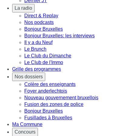
Dernier JT
La radio
Direct & Replay
Nos podcasts
Bonjour Bruxelles
Bonjour Bruxelles: les interviews
Il y a du Neuf
Le Brunch
Le Club du Dimanche
Le Club de l'Immo
Grille des programmes
Nos dossiers
Colère des enseignants
Foyer anderlechtois
Nouveau gouvernement bruxellois
Fusion des zones de police
Bonjour Bruxelles
Fusillades à Bruxelles
Ma Commune
Concours