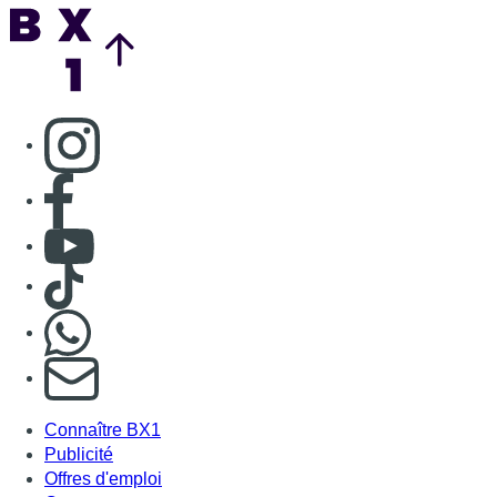
Back to top
Consulter page Instagram
Consulter page Facebook
Consulter Youtube
Consulter TikTok
Nous rejoindre sur Whatsapp
S'abonner à notre newsletter
Connaître BX1
Publicité
Offres d'emploi