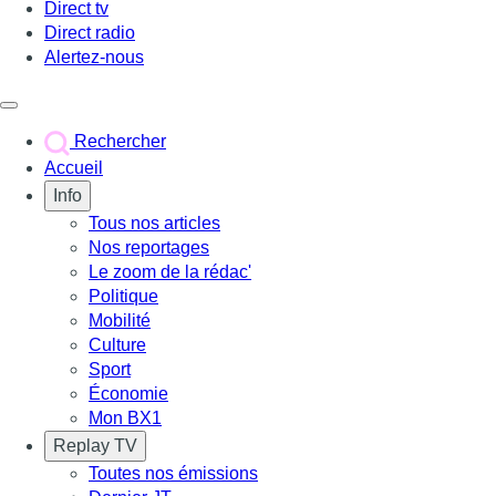
Direct tv
Direct radio
Alertez-nous
Déclencher le menu
Rechercher
Accueil
Info
Tous nos articles
Nos reportages
Le zoom de la rédac'
Politique
Mobilité
Culture
Sport
Économie
Mon BX1
Replay TV
Toutes nos émissions