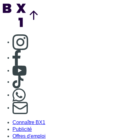
Back to top
Consulter page Instagram
Consulter page Facebook
Consulter Youtube
Consulter TikTok
Nous rejoindre sur Whatsapp
S'abonner à notre newsletter
Connaître BX1
Publicité
Offres d'emploi