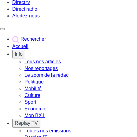
Direct tv
Direct radio
Alertez-nous
Déclencher le menu
Rechercher
Accueil
Info
Tous nos articles
Nos reportages
Le zoom de la rédac'
Politique
Mobilité
Culture
Sport
Économie
Mon BX1
Replay TV
Toutes nos émissions