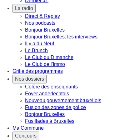
Dernier JT
La radio
Direct & Replay
Nos podcasts
Bonjour Bruxelles
Bonjour Bruxelles: les interviews
Il y a du Neuf
Le Brunch
Le Club du Dimanche
Le Club de l'Immo
Grille des programmes
Nos dossiers
Colère des enseignants
Foyer anderlechtois
Nouveau gouvernement bruxellois
Fusion des zones de police
Bonjour Bruxelles
Fusillades à Bruxelles
Ma Commune
Concours