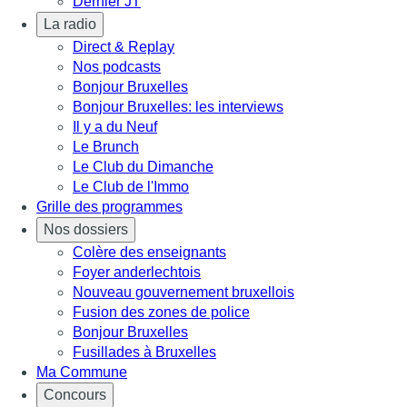
Dernier JT
La radio
Direct & Replay
Nos podcasts
Bonjour Bruxelles
Bonjour Bruxelles: les interviews
Il y a du Neuf
Le Brunch
Le Club du Dimanche
Le Club de l'Immo
Grille des programmes
Nos dossiers
Colère des enseignants
Foyer anderlechtois
Nouveau gouvernement bruxellois
Fusion des zones de police
Bonjour Bruxelles
Fusillades à Bruxelles
Ma Commune
Concours