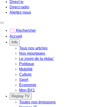
Direct tv
Direct radio
Alertez-nous
Déclencher le menu
Rechercher
Accueil
Info
Tous nos articles
Nos reportages
Le zoom de la rédac'
Politique
Mobilité
Culture
Sport
Économie
Mon BX1
Replay TV
Toutes nos émissions