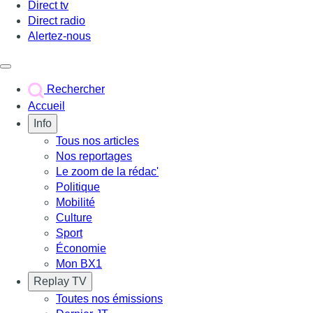
Direct tv
Direct radio
Alertez-nous
Déclencher le menu
Rechercher
Accueil
Info
Tous nos articles
Nos reportages
Le zoom de la rédac'
Politique
Mobilité
Culture
Sport
Économie
Mon BX1
Replay TV
Toutes nos émissions