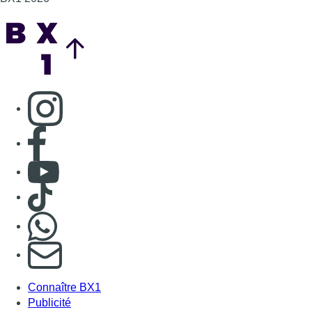
Back to top
Consulter page Instagram
Consulter page Facebook
Consulter Youtube
Consulter TikTok
Nous rejoindre sur Whatsapp
S'abonner à notre newsletter
Connaître BX1
Publicité