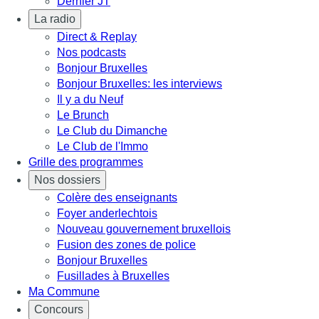
Dernier JT
La radio
Direct & Replay
Nos podcasts
Bonjour Bruxelles
Bonjour Bruxelles: les interviews
Il y a du Neuf
Le Brunch
Le Club du Dimanche
Le Club de l'Immo
Grille des programmes
Nos dossiers
Colère des enseignants
Foyer anderlechtois
Nouveau gouvernement bruxellois
Fusion des zones de police
Bonjour Bruxelles
Fusillades à Bruxelles
Ma Commune
Concours