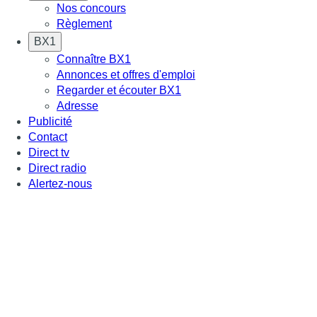
Nos concours
Règlement
BX1
Connaître BX1
Annonces et offres d'emploi
Regarder et écouter BX1
Adresse
Publicité
Contact
Direct tv
Direct radio
Alertez-nous