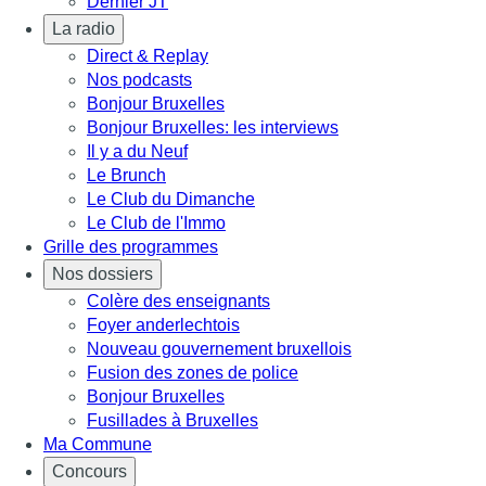
Dernier JT
La radio
Direct & Replay
Nos podcasts
Bonjour Bruxelles
Bonjour Bruxelles: les interviews
Il y a du Neuf
Le Brunch
Le Club du Dimanche
Le Club de l'Immo
Grille des programmes
Nos dossiers
Colère des enseignants
Foyer anderlechtois
Nouveau gouvernement bruxellois
Fusion des zones de police
Bonjour Bruxelles
Fusillades à Bruxelles
Ma Commune
Concours