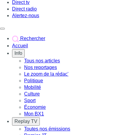
Direct tv
Direct radio
Alertez-nous
Déclencher le menu
Rechercher
Accueil
Info
Tous nos articles
Nos reportages
Le zoom de la rédac'
Politique
Mobilité
Culture
Sport
Économie
Mon BX1
Replay TV
Toutes nos émissions