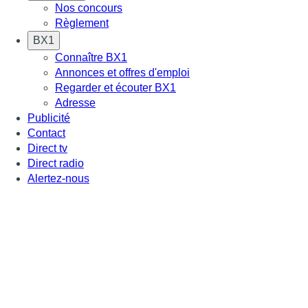
Nos concours
Règlement
BX1
Connaître BX1
Annonces et offres d'emploi
Regarder et écouter BX1
Adresse
Publicité
Contact
Direct tv
Direct radio
Alertez-nous