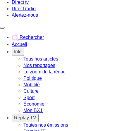
Direct tv
Direct radio
Alertez-nous
Déclencher le menu
Rechercher
Accueil
Info
Tous nos articles
Nos reportages
Le zoom de la rédac'
Politique
Mobilité
Culture
Sport
Économie
Mon BX1
Replay TV
Toutes nos émissions