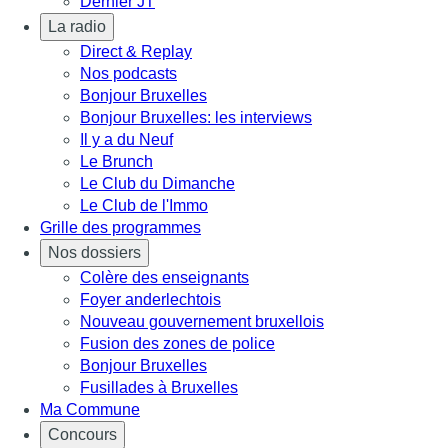
Dernier JT
La radio
Direct & Replay
Nos podcasts
Bonjour Bruxelles
Bonjour Bruxelles: les interviews
Il y a du Neuf
Le Brunch
Le Club du Dimanche
Le Club de l'Immo
Grille des programmes
Nos dossiers
Colère des enseignants
Foyer anderlechtois
Nouveau gouvernement bruxellois
Fusion des zones de police
Bonjour Bruxelles
Fusillades à Bruxelles
Ma Commune
Concours