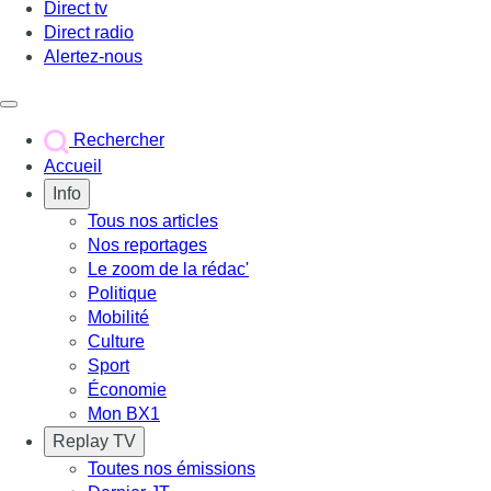
Direct tv
Direct radio
Alertez-nous
Déclencher le menu
Rechercher
Accueil
Info
Tous nos articles
Nos reportages
Le zoom de la rédac'
Politique
Mobilité
Culture
Sport
Économie
Mon BX1
Replay TV
Toutes nos émissions