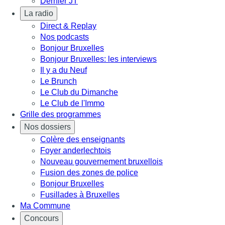
Dernier JT
La radio
Direct & Replay
Nos podcasts
Bonjour Bruxelles
Bonjour Bruxelles: les interviews
Il y a du Neuf
Le Brunch
Le Club du Dimanche
Le Club de l'Immo
Grille des programmes
Nos dossiers
Colère des enseignants
Foyer anderlechtois
Nouveau gouvernement bruxellois
Fusion des zones de police
Bonjour Bruxelles
Fusillades à Bruxelles
Ma Commune
Concours