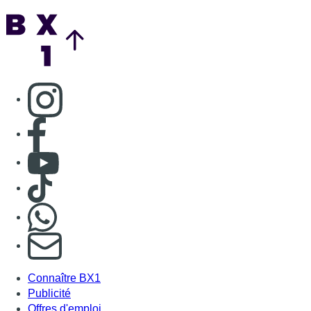
Nous rejoindre sur Whatsapp
S'abonner à notre newsletter
Connaître BX1
Publicité
Offres d'emploi
Contact
Mentions légales
Politique de cookies (UE)
Gérer les cookies