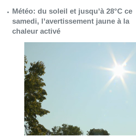
Consulter l'article "Météo: du soleil et jusqu
08 août 2026
Coups de feu sur fond de “rivalité
amoureuse” à Uccle: une personne
blessée à la jambe