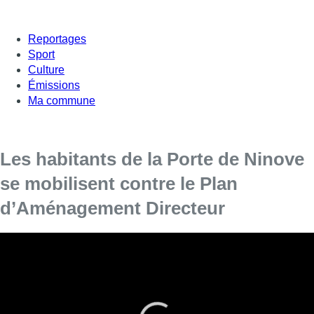
Reportages
Sport
Culture
Émissions
Ma commune
Les habitants de la Porte de Ninove
se mobilisent contre le Plan
d’Aménagement Directeur
Une action citoyenne s’est tenue ce matin, Porte
de Ninove, contre la seconde mouture du Plan
d’Aménagement Directeur, le PAD.
Le projet, rebaptisé “le marais” par les habitants du quartier, est