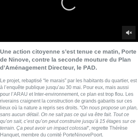
à l’enquête publique jusqu’au 30 mai. Pour eux, mais aussi
pour l’ARAU et Inter-environnement, ce plan est trop flou. Les
riverains craignent la construction de grands gabarits sur ces
lieux où la nature a repris ses droits. “
On nous propose un plan,
sans aucun détail. On ne sait pas ce qui va être fait. Tout ce
qu’on sait, c’est qu’on peut construire jusqu’à 15 étages sur ce
terrain. Ça peut avoir un impact colossal
“, regrette Thérèse
Hanquet, membre du comité PorteNinovePoort.
Les riverains refusent que la densification proposée dans le
nouveau PAD se fasse au détriment de la qualité de vie.
L’associatif déplore aussi n’avoir aucune garantie concernant
le logement social. Celui-ci doit être placé sur le site Van der
Putten. “
C’était d’ailleurs le fruit de négociations sur plusieurs
années pour qu’on puisse imaginer du logement social de ce
côté-là. Or, dans le projet de PAD qu’on a sur la table et à
l’enquête publique, ce n’est pas du tout précis en termes
d’affectation pour du logement social
“, déplore Marion Alecian,
directrice de l’ARAU.