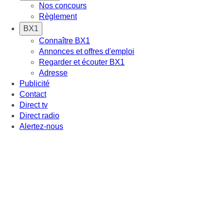
Nos concours
Règlement
BX1
Connaître BX1
Annonces et offres d'emploi
Regarder et écouter BX1
Adresse
Publicité
Contact
Direct tv
Direct radio
Alertez-nous