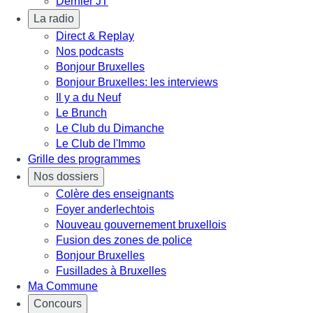
Dernier JT
La radio
Direct & Replay
Nos podcasts
Bonjour Bruxelles
Bonjour Bruxelles: les interviews
Il y a du Neuf
Le Brunch
Le Club du Dimanche
Le Club de l'Immo
Grille des programmes
Nos dossiers
Colère des enseignants
Foyer anderlechtois
Nouveau gouvernement bruxellois
Fusion des zones de police
Bonjour Bruxelles
Fusillades à Bruxelles
Ma Commune
Concours