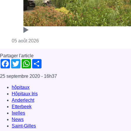
Consulter l'article "Réaménagement de l’ave
05 août 2026
Partager l'article
Facebook
Twitter
WhatsApp
Share
25 septembre 2020
- 16h37
hôpitaux
Hôpitaux Iris
Anderlecht
Etterbeek
Ixelles
News
Saint-Gilles