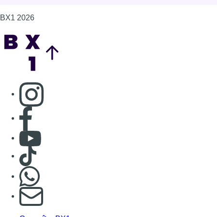
BX1 2026
Back to top
Consulter page Instagram
Consulter page Facebook
Consulter Youtube
Consulter TikTok
Nous rejoindre sur Whatsapp
S'abonner à notre newsletter