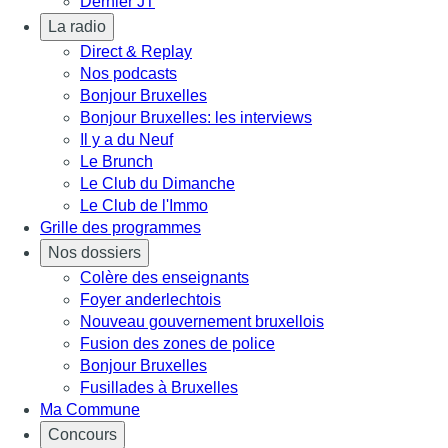
Dernier JT
La radio
Direct & Replay
Nos podcasts
Bonjour Bruxelles
Bonjour Bruxelles: les interviews
Il y a du Neuf
Le Brunch
Le Club du Dimanche
Le Club de l'Immo
Grille des programmes
Nos dossiers
Colère des enseignants
Foyer anderlechtois
Nouveau gouvernement bruxellois
Fusion des zones de police
Bonjour Bruxelles
Fusillades à Bruxelles
Ma Commune
Concours