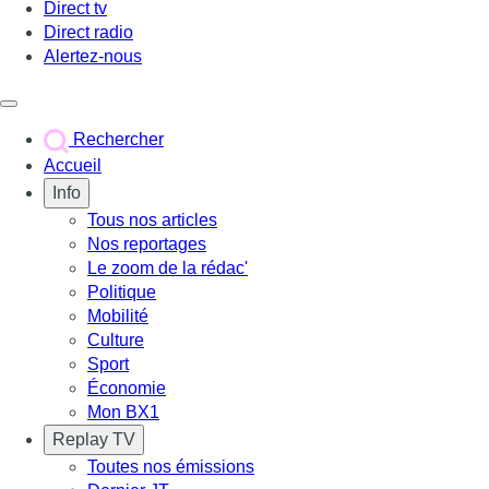
Direct tv
Direct radio
Alertez-nous
Déclencher le menu
Rechercher
Accueil
Info
Tous nos articles
Nos reportages
Le zoom de la rédac'
Politique
Mobilité
Culture
Sport
Économie
Mon BX1
Replay TV
Toutes nos émissions