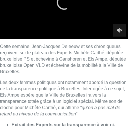
Les deux femmes politiques ont notamment abordé la question
de la transparence politique à Bruxelles. Interrogée à ce sujet,
Els Ampe espère que la Ville de Bruxelles ira vers la
transparence totale grâce à un logiciel spécial. Même son de
cloche pour Michèle Carthé, qui affirme “
qu’on a pas mal de
retard au niveau de la communication
“.
Extrait des Experts sur la transparence à voir ci-
dessus
Les Experts du 16 juin 2018 à voir en intégralité ici
Lire aussi :
Pizza Nizar: un coup de pub
inattendu grâce à l’IA