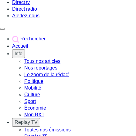
Direct tv
Direct radio
Alertez-nous
Déclencher le menu
Rechercher
Accueil
Info
Tous nos articles
Nos reportages
Le zoom de la rédac'
Politique
Mobilité
Culture
Sport
Économie
Mon BX1
Replay TV
Toutes nos émissions