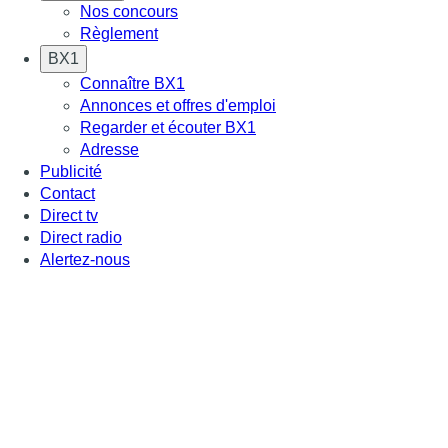
Nos concours
Règlement
BX1
Connaître BX1
Annonces et offres d'emploi
Regarder et écouter BX1
Adresse
Publicité
Contact
Direct tv
Direct radio
Alertez-nous