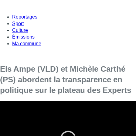
Reportages
Sport
Culture
Émissions
Ma commune
Els Ampe (VLD) et Michèle Carthé
(PS) abordent la transparence en
politique sur le plateau des Experts
Cette semaine, Jean-Jacques Deleeuw et ses chroniqueurs
reçoivent sur le plateau des Experts Michèle Carthé, députée
bruxelloise PS et échevine à Ganshoren et Els Ampe, députée
bruxelloise Open VLD et échevine de la mobilité à la Ville de
Bruxelles.