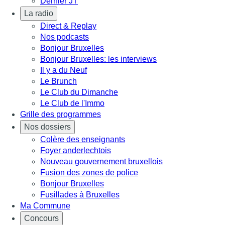
Dernier JT
La radio
Direct & Replay
Nos podcasts
Bonjour Bruxelles
Bonjour Bruxelles: les interviews
Il y a du Neuf
Le Brunch
Le Club du Dimanche
Le Club de l'Immo
Grille des programmes
Nos dossiers
Colère des enseignants
Foyer anderlechtois
Nouveau gouvernement bruxellois
Fusion des zones de police
Bonjour Bruxelles
Fusillades à Bruxelles
Ma Commune
Concours