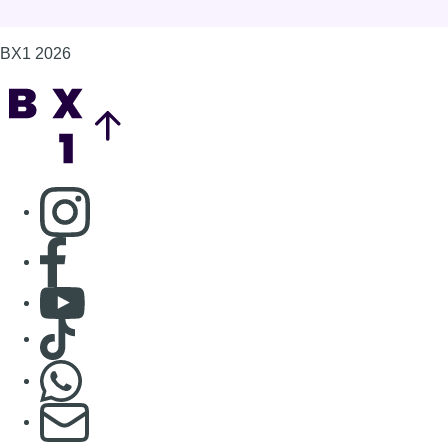
Consulter Youtube
Consulter TikTok
Nous rejoindre sur Whatsapp
S'abonner à notre newsletter
Connaître BX1
Publicité
Offres d'emploi
Contact
Mentions légales
Politique de cookies (UE)
Gérer les cookies