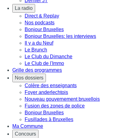
Dernier JT
La radio
Direct & Replay
Nos podcasts
Bonjour Bruxelles
Bonjour Bruxelles: les interviews
Il y a du Neuf
Le Brunch
Le Club du Dimanche
Le Club de l'Immo
Grille des programmes
Nos dossiers
Colère des enseignants
Foyer anderlechtois
Nouveau gouvernement bruxellois
Fusion des zones de police
Bonjour Bruxelles
Fusillades à Bruxelles
Ma Commune
Concours