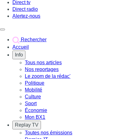
Direct tv
Direct radio
Alertez-nous
Déclencher le menu
Rechercher
Accueil
Info
Tous nos articles
Nos reportages
Le zoom de la rédac'
Politique
Mobilité
Culture
Sport
Économie
Mon BX1
Replay TV
Toutes nos émissions