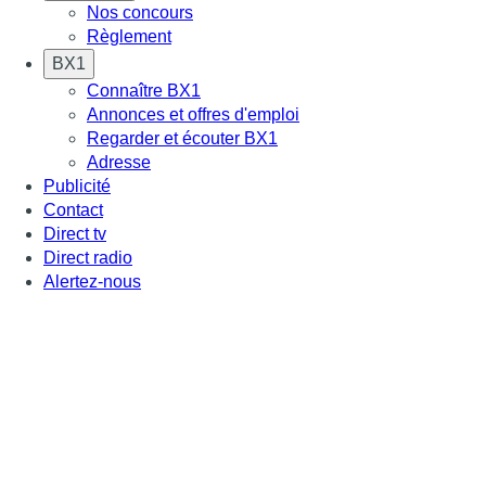
Nos concours
Règlement
BX1
Connaître BX1
Annonces et offres d'emploi
Regarder et écouter BX1
Adresse
Publicité
Contact
Direct tv
Direct radio
Alertez-nous