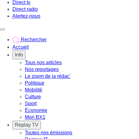
Direct tv
Direct radio
Alertez-nous
Déclencher le menu
Rechercher
Accueil
Info
Tous nos articles
Nos reportages
Le zoom de la rédac'
Politique
Mobilité
Culture
Sport
Économie
Mon BX1
Replay TV
Toutes nos émissions