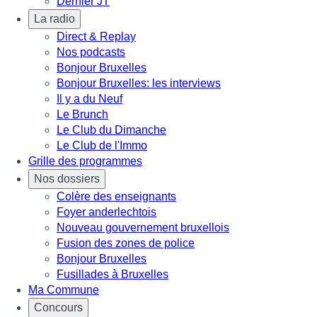
Dernier JT
La radio
Direct & Replay
Nos podcasts
Bonjour Bruxelles
Bonjour Bruxelles: les interviews
Il y a du Neuf
Le Brunch
Le Club du Dimanche
Le Club de l'Immo
Grille des programmes
Nos dossiers
Colère des enseignants
Foyer anderlechtois
Nouveau gouvernement bruxellois
Fusion des zones de police
Bonjour Bruxelles
Fusillades à Bruxelles
Ma Commune
Concours