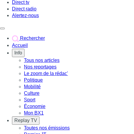
Direct tv
Direct radio
Alertez-nous
Déclencher le menu
Rechercher
Accueil
Info
Tous nos articles
Nos reportages
Le zoom de la rédac'
Politique
Mobilité
Culture
Sport
Économie
Mon BX1
Replay TV
Toutes nos émissions