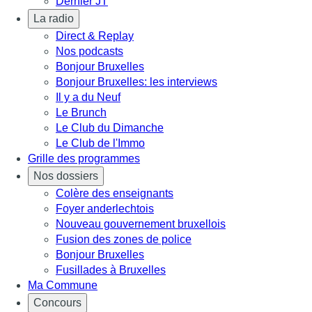
Dernier JT
La radio
Direct & Replay
Nos podcasts
Bonjour Bruxelles
Bonjour Bruxelles: les interviews
Il y a du Neuf
Le Brunch
Le Club du Dimanche
Le Club de l'Immo
Grille des programmes
Nos dossiers
Colère des enseignants
Foyer anderlechtois
Nouveau gouvernement bruxellois
Fusion des zones de police
Bonjour Bruxelles
Fusillades à Bruxelles
Ma Commune
Concours