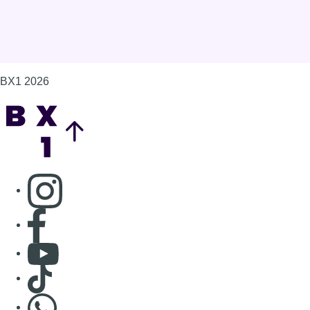
BX1 2026
Back to top
Consulter page Instagram
Consulter page Facebook
Consulter Youtube
Consulter TikTok
Nous rejoindre sur Whatsapp