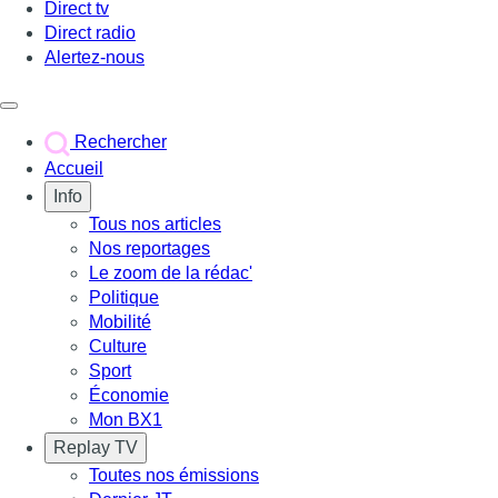
Direct tv
Direct radio
Alertez-nous
Déclencher le menu
Rechercher
Accueil
Info
Tous nos articles
Nos reportages
Le zoom de la rédac'
Politique
Mobilité
Culture
Sport
Économie
Mon BX1
Replay TV
Toutes nos émissions