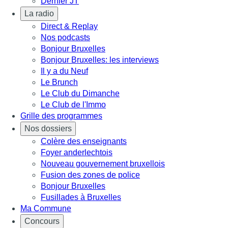
Dernier JT
La radio
Direct & Replay
Nos podcasts
Bonjour Bruxelles
Bonjour Bruxelles: les interviews
Il y a du Neuf
Le Brunch
Le Club du Dimanche
Le Club de l'Immo
Grille des programmes
Nos dossiers
Colère des enseignants
Foyer anderlechtois
Nouveau gouvernement bruxellois
Fusion des zones de police
Bonjour Bruxelles
Fusillades à Bruxelles
Ma Commune
Concours