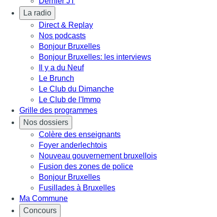
Dernier JT
La radio
Direct & Replay
Nos podcasts
Bonjour Bruxelles
Bonjour Bruxelles: les interviews
Il y a du Neuf
Le Brunch
Le Club du Dimanche
Le Club de l'Immo
Grille des programmes
Nos dossiers
Colère des enseignants
Foyer anderlechtois
Nouveau gouvernement bruxellois
Fusion des zones de police
Bonjour Bruxelles
Fusillades à Bruxelles
Ma Commune
Concours