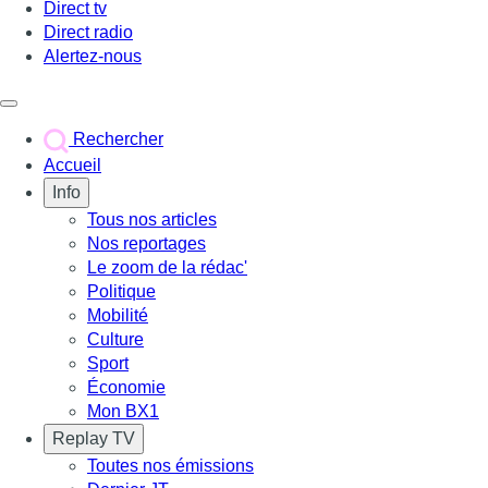
Direct tv
Direct radio
Alertez-nous
Déclencher le menu
Rechercher
Accueil
Info
Tous nos articles
Nos reportages
Le zoom de la rédac'
Politique
Mobilité
Culture
Sport
Économie
Mon BX1
Replay TV
Toutes nos émissions