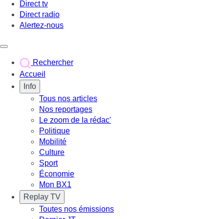
Direct tv
Direct radio
Alertez-nous
Déclencher le menu
Rechercher
Accueil
Info
Tous nos articles
Nos reportages
Le zoom de la rédac'
Politique
Mobilité
Culture
Sport
Économie
Mon BX1
Replay TV
Toutes nos émissions