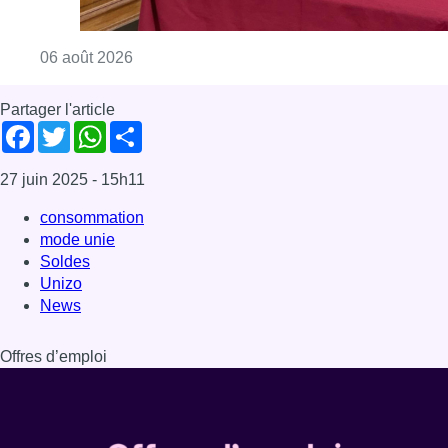
Consulter l'article "La Commune d’Ixelles 
06 août 2026
Partager l'article
Facebook
Twitter
WhatsApp
Share
27 juin 2025
- 15h11
consommation
mode unie
Soldes
Unizo
News
Offres d’emploi