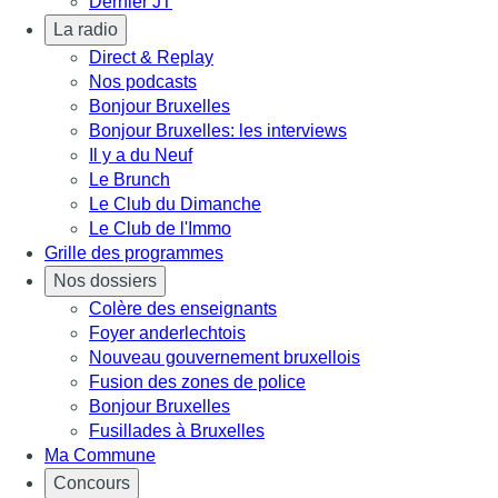
Dernier JT
La radio
Direct & Replay
Nos podcasts
Bonjour Bruxelles
Bonjour Bruxelles: les interviews
Il y a du Neuf
Le Brunch
Le Club du Dimanche
Le Club de l'Immo
Grille des programmes
Nos dossiers
Colère des enseignants
Foyer anderlechtois
Nouveau gouvernement bruxellois
Fusion des zones de police
Bonjour Bruxelles
Fusillades à Bruxelles
Ma Commune
Concours