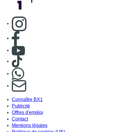
Consulter page Instagram
Consulter page Facebook
Consulter Youtube
Consulter TikTok
Nous rejoindre sur Whatsapp
S'abonner à notre newsletter
Connaître BX1
Publicité
Offres d'emploi
Contact
Mentions légales
Politique de cookies (UE)