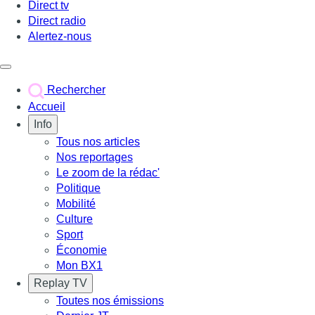
Direct tv
Direct radio
Alertez-nous
Déclencher le menu
Rechercher
Accueil
Info
Tous nos articles
Nos reportages
Le zoom de la rédac'
Politique
Mobilité
Culture
Sport
Économie
Mon BX1
Replay TV
Toutes nos émissions