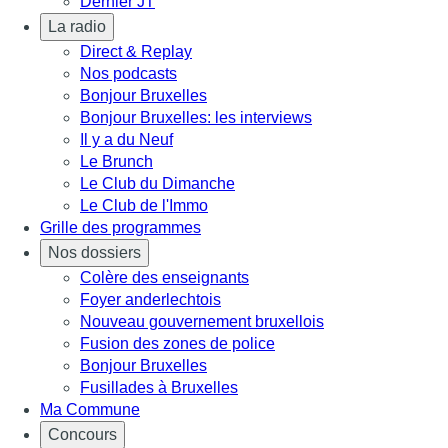
Dernier JT
La radio
Direct & Replay
Nos podcasts
Bonjour Bruxelles
Bonjour Bruxelles: les interviews
Il y a du Neuf
Le Brunch
Le Club du Dimanche
Le Club de l'Immo
Grille des programmes
Nos dossiers
Colère des enseignants
Foyer anderlechtois
Nouveau gouvernement bruxellois
Fusion des zones de police
Bonjour Bruxelles
Fusillades à Bruxelles
Ma Commune
Concours