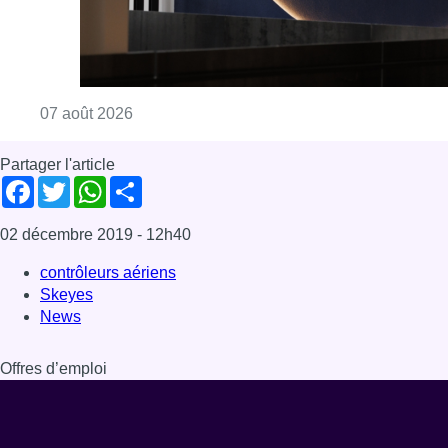
Consulter l'article "La grève chez Bpost a eu 
07 août 2026
Partager l'article
Facebook
Twitter
WhatsApp
Share
02 décembre 2019
- 12h40
contrôleurs aériens
Skeyes
News
Offres d’emploi