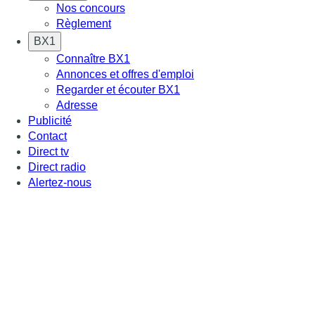
Nos concours
Règlement
BX1
Connaître BX1
Annonces et offres d'emploi
Regarder et écouter BX1
Adresse
Publicité
Contact
Direct tv
Direct radio
Alertez-nous