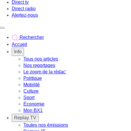
Direct tv
Direct radio
Alertez-nous
Déclencher le menu
Rechercher
Accueil
Info
Tous nos articles
Nos reportages
Le zoom de la rédac'
Politique
Mobilité
Culture
Sport
Économie
Mon BX1
Replay TV
Toutes nos émissions