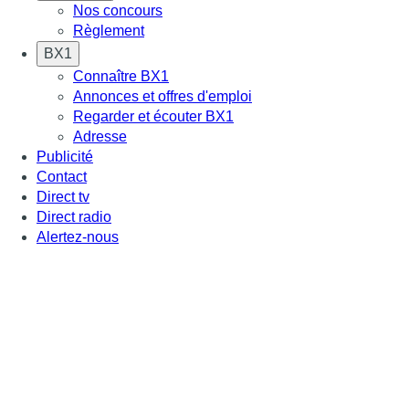
Nos concours
Règlement
BX1
Connaître BX1
Annonces et offres d'emploi
Regarder et écouter BX1
Adresse
Publicité
Contact
Direct tv
Direct radio
Alertez-nous