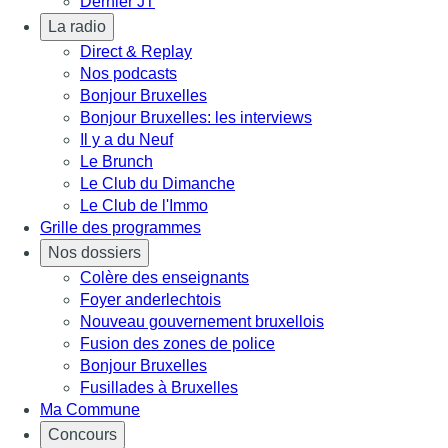
Dernier JT
La radio
Direct & Replay
Nos podcasts
Bonjour Bruxelles
Bonjour Bruxelles: les interviews
Il y a du Neuf
Le Brunch
Le Club du Dimanche
Le Club de l'Immo
Grille des programmes
Nos dossiers
Colère des enseignants
Foyer anderlechtois
Nouveau gouvernement bruxellois
Fusion des zones de police
Bonjour Bruxelles
Fusillades à Bruxelles
Ma Commune
Concours