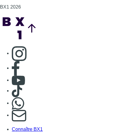
Consulter TikTok
Nous rejoindre sur Whatsapp
S'abonner à notre newsletter
Connaître BX1
Publicité
Offres d'emploi
Contact
Mentions légales
Politique de cookies (UE)
Gérer les cookies