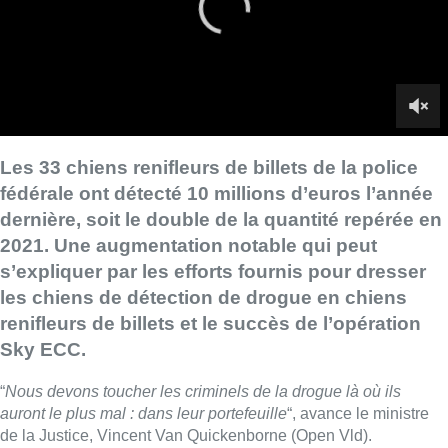
s’expliquer par les efforts fournis pour dresser
les chiens de détection de drogue en chiens
renifleurs de billets et le succès de l’opération
Sky ECC.
“
Nous devons toucher les criminels de la drogue là où ils
auront le plus mal : dans leur portefeuille
“, avance le ministre
de la Justice, Vincent Van Quickenborne (Open Vld).
Les chiens peuvent très bien
détecter l’argent qui provient de
l’étranger
, les composantes de base des billets étant toujours
les mêmes. L’argent resté caché longtemps peut toutefois être
plus difficile à repérer, comme l’odeur est faible et se propage
lentement dans une pièce. “
Chaque billet a sa propre odeur
,
car chaque billet est la combinaison de papier, d’encre et de
fixateur
“, explique Dimitri Mignon, maître-chien.
Chaque encre
a une odeur différente
, ce qui rend certains billets plus faciles
à trouver que d’autres pour les chiens.
Les premières expériences liées aux chiens renifleurs de
billets ont été menées
il y a plus de dix ans en Belgique
.