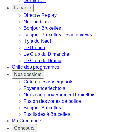
Dernier JT
La radio
Direct & Replay
Nos podcasts
Bonjour Bruxelles
Bonjour Bruxelles: les interviews
Il y a du Neuf
Le Brunch
Le Club du Dimanche
Le Club de l'Immo
Grille des programmes
Nos dossiers
Colère des enseignants
Foyer anderlechtois
Nouveau gouvernement bruxellois
Fusion des zones de police
Bonjour Bruxelles
Fusillades à Bruxelles
Ma Commune
Concours