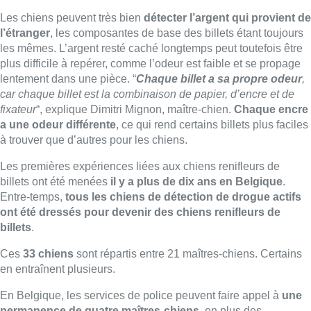
Entre-temps,
tous les chiens de détection de drogue actifs
ont été dressés pour devenir des chiens renifleurs de
billets
.
Ces
33 chiens
sont répartis entre 21 maîtres-chiens. Certains
en entraînent plusieurs.
En Belgique, les services de police peuvent faire appel à
une
permanence de quatre maîtres-chiens
, en plus des
opérations où les chiens sont également déployés. Le nombre
de perquisitions et de découvertes majeures ont par ailleurs
considérablement augmenté depuis l’enquête Sky ECC, une
messagerie prisée par les trafiquants de drogue infiltrée par la
police belge en 2021.
“
L’année dernière, nous avons trouvé 800.000 euros en une
seule journée
“, précise Rony Vandaele, directeur de la brigade
canine à la police fédérale. “
Personne ne peut dissimuler
quelque chose face à un chien de la police bien dressé
“,
explique Vincent Van Quickenborne. “
Ces innovations
techniques rendent notre lutte contre le narco terrorisme plus