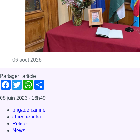
08 juin 2023
- 16h49
brigade canine
chien renifleur
Police
News
Offres d’emploi