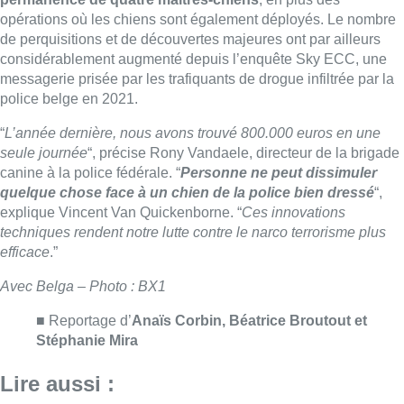
efficace
.”
Avec Belga – Photo : BX1
■ Reportage d’
Anaïs Corbin, Béatrice Broutout et
Stéphanie Mira
Lire aussi :
À Bruxelles, le blocus s’invite dans
des lieux insolites : “C’est
exceptionnel, il faut se l’avouer”