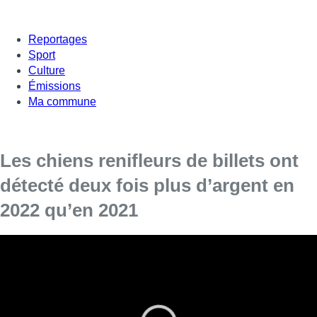
Reportages
Sport
Culture
Émissions
Ma commune
Les chiens renifleurs de billets ont
détecté deux fois plus d’argent en
2022 qu’en 2021
Les 33 chiens renifleurs de billets de la police
fédérale ont détecté 10 millions d’euros l’année
dernière, soit le double de la quantité repérée en
2021. Une augmentation notable qui peut