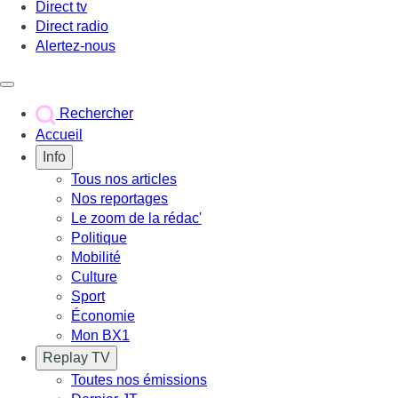
Direct tv
Direct radio
Alertez-nous
Déclencher le menu
Rechercher
Accueil
Info
Tous nos articles
Nos reportages
Le zoom de la rédac'
Politique
Mobilité
Culture
Sport
Économie
Mon BX1
Replay TV
Toutes nos émissions