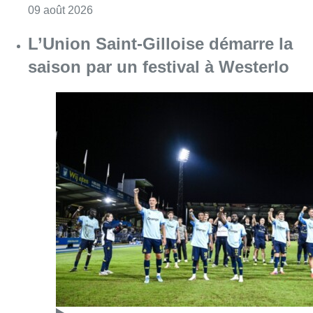
Consulter l'article "L’Union Saint-Gilloise dé
09 août 2026
Partager l'article
Facebook
Twitter
WhatsApp
Share
24 mai 2020
- 16h18
boutiques
Coronavirus
souvenirs
Tourisme