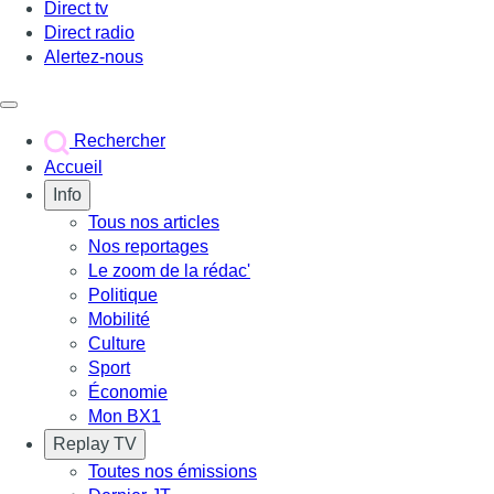
Direct tv
Direct radio
Alertez-nous
Déclencher le menu
Rechercher
Accueil
Info
Tous nos articles
Nos reportages
Le zoom de la rédac'
Politique
Mobilité
Culture
Sport
Économie
Mon BX1
Replay TV
Toutes nos émissions