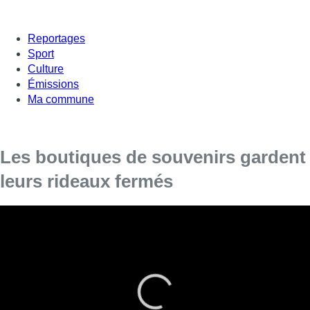
Reportages
Sport
Culture
Émissions
Ma commune
Les boutiques de souvenirs gardent
leurs rideaux fermés
Ce ne sont pas les Bruxellois qui vont acheter les
souvenirs de la capitale. Alors, les boutiques pour
touristes préfèrent rester fermés.
Cela leur reviendrait plus cher d’ouvrir leurs commerces que de
rester fermés. En attendant le retour des touristes, ils
demandent une aide spécifique du gouvernement.