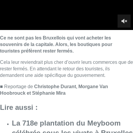
■ Reportage de
Christophe Durant, Morgane Van
Hoobrouck et Stéphanie Mira
Lire aussi :
La 718e plantation du Meyboom
célébrée sous les vivats à Bruxelles