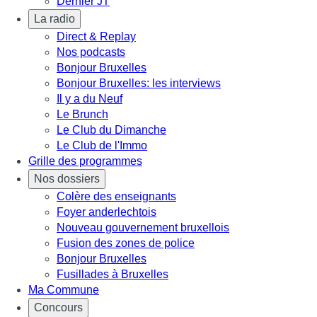
Dernier JT
La radio
Direct & Replay
Nos podcasts
Bonjour Bruxelles
Bonjour Bruxelles: les interviews
Il y a du Neuf
Le Brunch
Le Club du Dimanche
Le Club de l'Immo
Grille des programmes
Nos dossiers
Colère des enseignants
Foyer anderlechtois
Nouveau gouvernement bruxellois
Fusion des zones de police
Bonjour Bruxelles
Fusillades à Bruxelles
Ma Commune
Concours