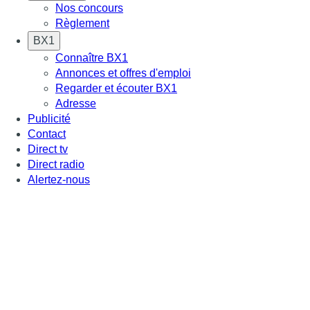
Nos concours
Règlement
BX1
Connaître BX1
Annonces et offres d'emploi
Regarder et écouter BX1
Adresse
Publicité
Contact
Direct tv
Direct radio
Alertez-nous