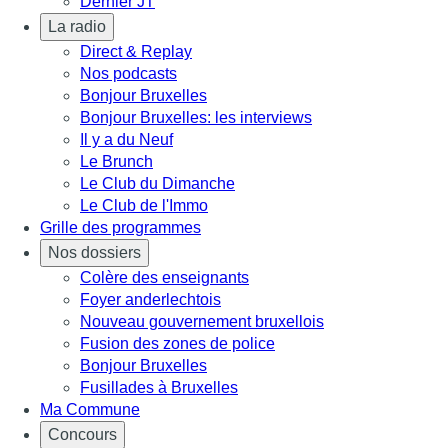
Dernier JT
La radio
Direct & Replay
Nos podcasts
Bonjour Bruxelles
Bonjour Bruxelles: les interviews
Il y a du Neuf
Le Brunch
Le Club du Dimanche
Le Club de l'Immo
Grille des programmes
Nos dossiers
Colère des enseignants
Foyer anderlechtois
Nouveau gouvernement bruxellois
Fusion des zones de police
Bonjour Bruxelles
Fusillades à Bruxelles
Ma Commune
Concours