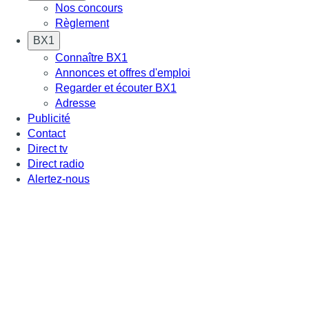
Nos concours
Règlement
BX1
Connaître BX1
Annonces et offres d'emploi
Regarder et écouter BX1
Adresse
Publicité
Contact
Direct tv
Direct radio
Alertez-nous