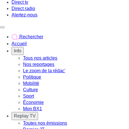
Direct tv
Direct radio
Alertez-nous
Déclencher le menu
Rechercher
Accueil
Info
Tous nos articles
Nos reportages
Le zoom de la rédac'
Politique
Mobilité
Culture
Sport
Économie
Mon BX1
Replay TV
Toutes nos émissions