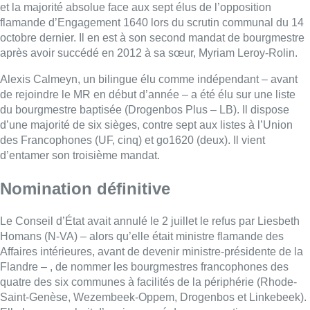
Nomination définitive
Le Conseil d’État avait annulé le 2 juillet le refus par Liesbeth
Homans (N-VA) – alors qu’elle était ministre flamande des
Affaires intérieures, avant de devenir ministre-présidente de la
Flandre – , de nommer les bourgmestres francophones des
quatre des six communes à facilités de la périphérie (Rhode-
Saint-Genèse, Wezembeek-Oppem, Drogenbos et Linkebeek).
Elle leur reprochait d’avoir envoyé des convocations
électorales pour le scrutin d’octobre en français pour les
électeurs francophones qui se sont fait enregistrer sous ce rôle
linguistique afin de recevoir durant quatre ans leurs documents
administratifs dans la langue de Voltaire.
Selon la nouvelle loi communale, cet arrêt rendu par la
chambre bilingue de la Haute instance entraînait
automatiquement la nomination définitive des quatre
bourgmestres.
Ceux de Wezembeek-Oppem, Frédéric Petit, et de Linkebeek,
Yves Ghequiere, avaient prêté serment le 8 juillet dernier.