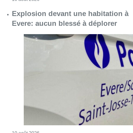
Consulter l'article "Explosion devant une ha
10 août 2026
Partager l'article
Facebook
Twitter
WhatsApp
Share
22 juillet 2019
- 16h20
Modifié le
23 juillet 2019
- 16h21
Alexis Calmeyn
Bourgmestre
Flandre
Pierre Rolin