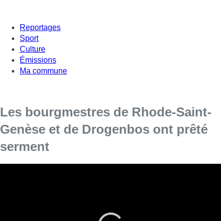
Reportages
Sport
Culture
Émissions
Ma commune
Les bourgmestres de Rhode-Saint-
Genèse et de Drogenbos ont prêté
serment
Les bourgmestres de Rhode-Saint-Genèse et de
Drogenbos, Pierre Rolin (IC-GB) et Alexis Calmeyn (LB),
ont prêté serment lundi, en exécution de l’arrêt du Conseil
d’État de début juillet qui a cassé la décision de l’ex-
ministre flamande des Affaires intérieures, Liesbeth