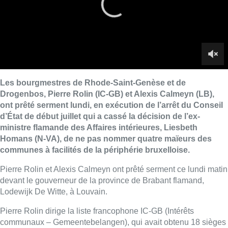
Homans (N-VA), de ne pas nommer quatre maïeurs des
communes à facilités de la périphérie bruxelloise.
Pierre Rolin et Alexis Calmeyn ont prêté serment ce lundi matin
devant le gouverneur de la province de Brabant flamand,
Lodewijk De Witte, à Louvain.
Pierre Rolin dirige la liste francophone IC-GB (Intérêts
communaux – Gemeentebelangen), qui avait obtenu 18 sièges
et la majorité absolue face aux sept élus de l’opposition
flamande d’Engagement 1640 lors du scrutin communal du 14
octobre dernier. Il en est à son second mandat de bourgmestre
après avoir succédé en 2012 à sa sœur, Myriam Leroy-Rolin.
Alexis Calmeyn, un bilingue élu comme indépendant – avant
de rejoindre le MR en début d’année – a été élu sur une liste
du bourgmestre baptisée (Drogenbos Plus – LB). Il dispose
d’une majorité de six sièges, contre sept aux listes à l’Union
des Francophones (UF, cinq) et go1620 (deux). Il vient
d’entamer son troisième mandat.