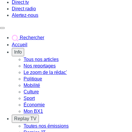
Direct tv
Direct radio
Alertez-nous
Déclencher le menu
Rechercher
Accueil
Info
Tous nos articles
Nos reportages
Le zoom de la rédac'
Politique
Mobilité
Culture
Sport
Économie
Mon BX1
Replay TV
Toutes nos émissions