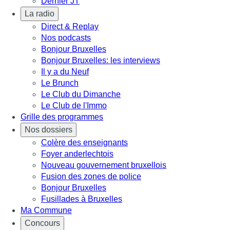
Dernier JT
La radio
Direct & Replay
Nos podcasts
Bonjour Bruxelles
Bonjour Bruxelles: les interviews
Il y a du Neuf
Le Brunch
Le Club du Dimanche
Le Club de l'Immo
Grille des programmes
Nos dossiers
Colère des enseignants
Foyer anderlechtois
Nouveau gouvernement bruxellois
Fusion des zones de police
Bonjour Bruxelles
Fusillades à Bruxelles
Ma Commune
Concours