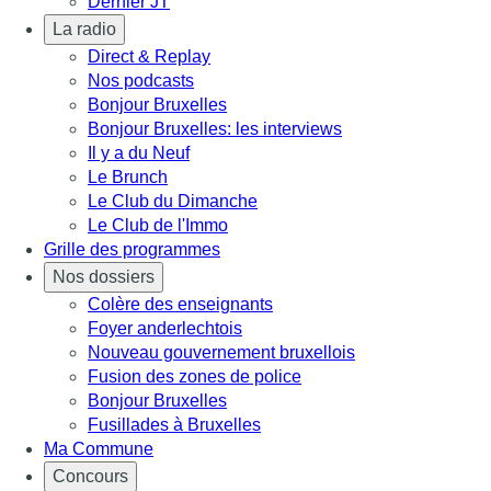
Dernier JT
La radio
Direct & Replay
Nos podcasts
Bonjour Bruxelles
Bonjour Bruxelles: les interviews
Il y a du Neuf
Le Brunch
Le Club du Dimanche
Le Club de l'Immo
Grille des programmes
Nos dossiers
Colère des enseignants
Foyer anderlechtois
Nouveau gouvernement bruxellois
Fusion des zones de police
Bonjour Bruxelles
Fusillades à Bruxelles
Ma Commune
Concours