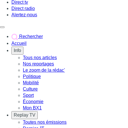
Direct tv
Direct radio
Alertez-nous
Déclencher le menu
Rechercher
Accueil
Info
Tous nos articles
Nos reportages
Le zoom de la rédac'
Politique
Mobilité
Culture
Sport
Économie
Mon BX1
Replay TV
Toutes nos émissions