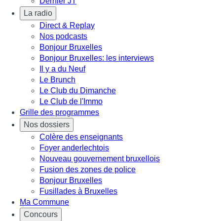
Dernier JT
La radio
Direct & Replay
Nos podcasts
Bonjour Bruxelles
Bonjour Bruxelles: les interviews
Il y a du Neuf
Le Brunch
Le Club du Dimanche
Le Club de l'Immo
Grille des programmes
Nos dossiers
Colère des enseignants
Foyer anderlechtois
Nouveau gouvernement bruxellois
Fusion des zones de police
Bonjour Bruxelles
Fusillades à Bruxelles
Ma Commune
Concours