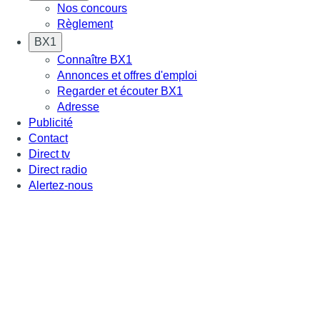
Nos concours
Règlement
BX1
Connaître BX1
Annonces et offres d'emploi
Regarder et écouter BX1
Adresse
Publicité
Contact
Direct tv
Direct radio
Alertez-nous