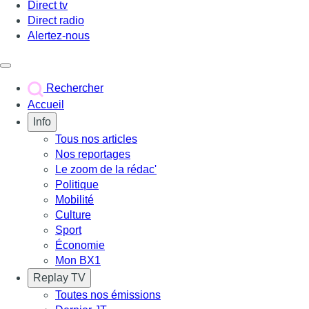
Direct tv
Direct radio
Alertez-nous
Déclencher le menu
Rechercher
Accueil
Info
Tous nos articles
Nos reportages
Le zoom de la rédac'
Politique
Mobilité
Culture
Sport
Économie
Mon BX1
Replay TV
Toutes nos émissions