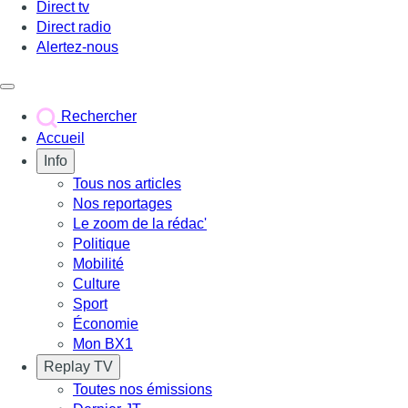
Direct tv
Direct radio
Alertez-nous
Déclencher le menu
Rechercher
Accueil
Info
Tous nos articles
Nos reportages
Le zoom de la rédac'
Politique
Mobilité
Culture
Sport
Économie
Mon BX1
Replay TV
Toutes nos émissions