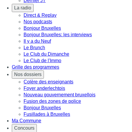
Dernier JT
La radio
Direct & Replay
Nos podcasts
Bonjour Bruxelles
Bonjour Bruxelles: les interviews
Il y a du Neuf
Le Brunch
Le Club du Dimanche
Le Club de l'Immo
Grille des programmes
Nos dossiers
Colère des enseignants
Foyer anderlechtois
Nouveau gouvernement bruxellois
Fusion des zones de police
Bonjour Bruxelles
Fusillades à Bruxelles
Ma Commune
Concours