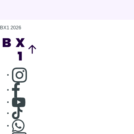
BX1 2026
Back to top
Consulter page Instagram
Consulter page Facebook
Consulter Youtube
Consulter TikTok
Nous rejoindre sur Whatsapp