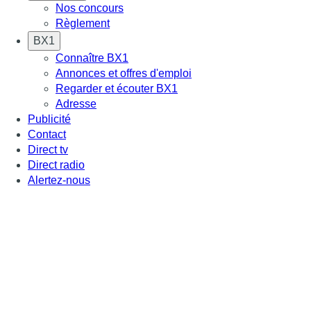
Nos concours
Règlement
BX1
Connaître BX1
Annonces et offres d'emploi
Regarder et écouter BX1
Adresse
Publicité
Contact
Direct tv
Direct radio
Alertez-nous