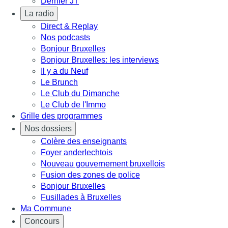
Dernier JT
La radio
Direct & Replay
Nos podcasts
Bonjour Bruxelles
Bonjour Bruxelles: les interviews
Il y a du Neuf
Le Brunch
Le Club du Dimanche
Le Club de l'Immo
Grille des programmes
Nos dossiers
Colère des enseignants
Foyer anderlechtois
Nouveau gouvernement bruxellois
Fusion des zones de police
Bonjour Bruxelles
Fusillades à Bruxelles
Ma Commune
Concours