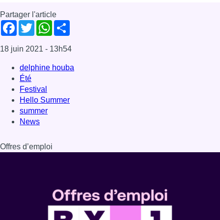
Partager l'article
Facebook
Twitter
WhatsApp
Share
18 juin 2021
- 13h54
delphine houba
Été
Festival
Hello Summer
summer
News
Offres d’emploi