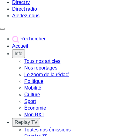
Direct tv
Direct radio
Alertez-nous
Déclencher le menu
Rechercher
Accueil
Info
Tous nos articles
Nos reportages
Le zoom de la rédac'
Politique
Mobilité
Culture
Sport
Économie
Mon BX1
Replay TV
Toutes nos émissions