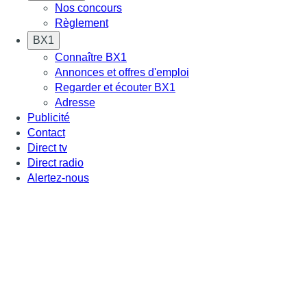
Nos concours
Règlement
BX1
Connaître BX1
Annonces et offres d'emploi
Regarder et écouter BX1
Adresse
Publicité
Contact
Direct tv
Direct radio
Alertez-nous